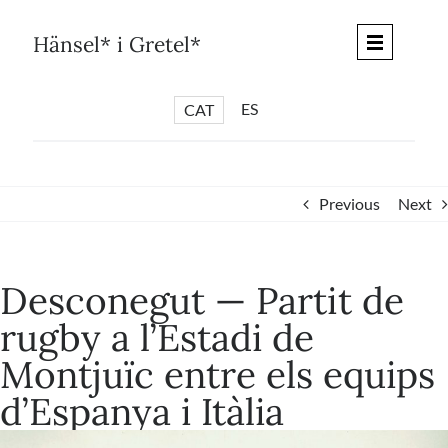
Skip
to
Hänsel* i Gretel*
content
ES
CAT
*
ARTICLES
*
CICLES
Previous
Next
*
DIÀLEGS BARCELONA
*
DEBATS DE CIUTAT
Desconegut — Partit de
*
PISTES LITERÀRIES
rugby a l’Estadi de
*
SÈRIE CULTURAL
Montjuïc entre els equips
*
DIARI DEL DIA DESPRÉS
d’Espanya i Itàlia
*
QUIOSC HÄNSEL* i GRETEL*
*
UNIVERS HÄNSEL* i GRETEL*