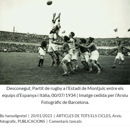
Desconegut, Partit de rugby a l’Estadi de Montjuïc entre els
equips d’Espanya i Itàlia, 00/07/1934 | Imatge cedida per l’Arxiu
Fotogràfic de Barcelona.
By
hanseligretel
|
20/01/2023
|
ARTICLES DE TOTS ELS CICLES
,
Arxiu
a
fotogràfic
,
PUBLICACIONS
|
Comentaris tancats
Desconegut