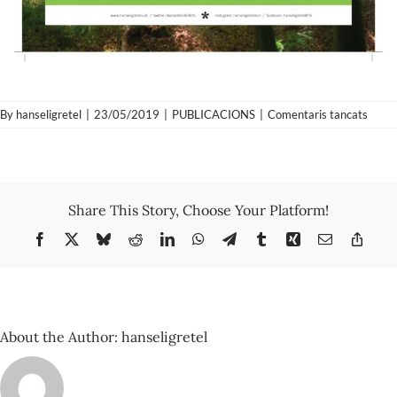
a
By
hanseligretel
|
23/05/2019
|
PUBLICACIONS
|
Comentaris tancats
Concl
“Barc
capita
Share This Story, Choose Your Platform!
Facebook
X
Bluesky
Reddit
LinkedIn
WhatsApp
Telegram
Tumblr
Xing
Email
Copy
Link
About the Author:
hanseligretel