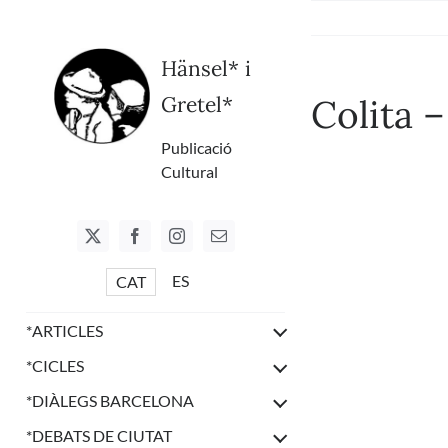
Skip
to
content
Hänsel* i
Gretel*
Colita 
Publicació
Cultural
ES
CAT
*
ARTICLES
*
CICLES
*
DIÀLEGS BARCELONA
*
DEBATS DE CIUTAT