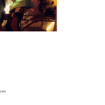
a
cats
Colita
–
Rocky