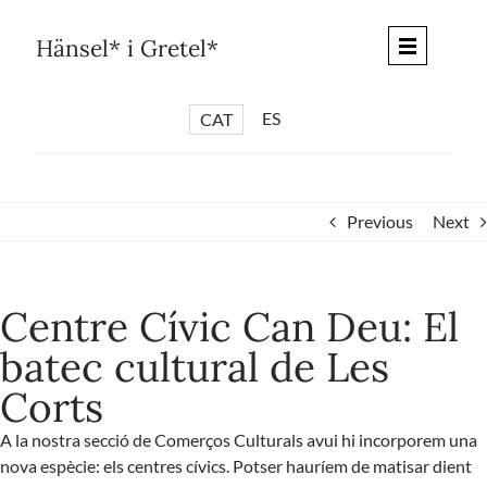
Skip
to
Hänsel* i Gretel*
content
ES
CAT
*
ARTICLES
*
CICLES
Previous
Next
*
DIÀLEGS BARCELONA
*
DEBATS DE CIUTAT
Centre Cívic Can Deu: El
*
PISTES LITERÀRIES
batec cultural de Les
*
SÈRIE CULTURAL
Corts
*
DIARI DEL DIA DESPRÉS
*
QUIOSC HÄNSEL* i GRETEL*
A la nostra secció de Comerços Culturals avui hi incorporem una
nova espècie: els centres cívics. Potser hauríem de matisar dient
*
UNIVERS HÄNSEL* i GRETEL*