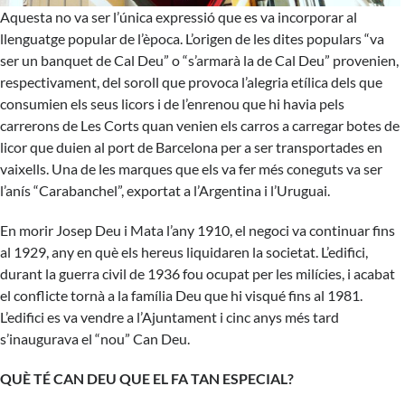
Aquesta no va ser l’única expressió que es va incorporar al
llenguatge popular de l’època. L’origen de les dites populars “va
ser un banquet de Cal Deu” o “s’armarà la de Cal Deu” provenien,
respectivament, del soroll que provoca l’alegria etílica dels que
consumien els seus licors i de l’enrenou que hi havia pels
carrerons de Les Corts quan venien els carros a carregar botes de
licor que duien al port de Barcelona per a ser transportades en
vaixells. Una de les marques que els va fer més coneguts va ser
l’anís “Carabanchel”, exportat a l’Argentina i l’Uruguai.
En morir Josep Deu i Mata l’any 1910, el negoci va continuar fins
al 1929, any en què els hereus liquidaren la societat. L’edifici,
durant la guerra civil de 1936 fou ocupat per les milícies, i acabat
el conflicte tornà a la família Deu que hi visqué fins al 1981.
L’edifici es va vendre a l’Ajuntament i cinc anys més tard
s’inaugurava el “nou” Can Deu.
QUÈ TÉ CAN DEU QUE EL FA TAN ESPECIAL?