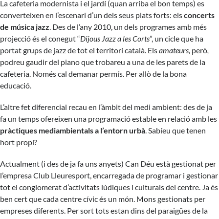
La cafeteria modernista i el jardí (quan arriba el bon temps) es
converteixen en l’escenari d’un dels seus plats forts: els
concerts
de música jazz
. Des de l’any 2010, un dels programes amb més
projecció és el conegut “
Dijous Jazz a les
Corts
”, un cicle que ha
portat grups de jazz de tot el territori català. Els
amateurs,
però
,
podreu gaudir del piano que trobareu a una de les parets de la
cafeteria. Només cal demanar permís. Per allò de la bona
educació.
L’altre fet diferencial recau en l’àmbit del medi ambient: des de ja
fa un temps ofereixen una programació estable en relació amb les
pràctiques mediambientals a l’entorn urbà
. Sabíeu que tenen
hort propi?
Actualment (i des de ja fa uns anyets) Can Déu està gestionat per
l’empresa
Club Lleuresport
, encarregada de programar i gestionar
tot el conglomerat d’activitats lúdiques i culturals del centre. Ja és
ben cert que cada centre cívic és un món. Mons gestionats per
empreses diferents. Per sort tots estan dins del paraigües de la