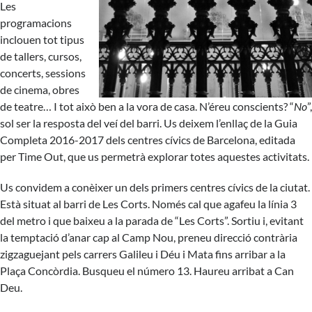
Les
programacions
inclouen tot tipus
de tallers, cursos,
concerts, sessions
de cinema, obres
de teatre… I tot això ben a la vora de casa. N’éreu conscients? “
No
”,
sol ser la resposta del veí del barri. Us deixem l’enllaç de la
Guia
Completa 2016-2017
dels centres cívics de Barcelona, editada
per Time Out, que us permetrà explorar totes aquestes activitats.
Us convidem a conèixer un dels primers centres cívics de la ciutat.
Està situat al barri de Les Corts. Només cal que agafeu la línia 3
del metro i que baixeu a la parada de “Les Corts”. Sortiu i, evitant
la temptació d’anar cap al Camp Nou, preneu direcció contrària
zigzaguejant pels carrers Galileu i Déu i Mata fins arribar a la
Plaça Concòrdia. Busqueu el número 13. Haureu arribat a
Can
Deu
.