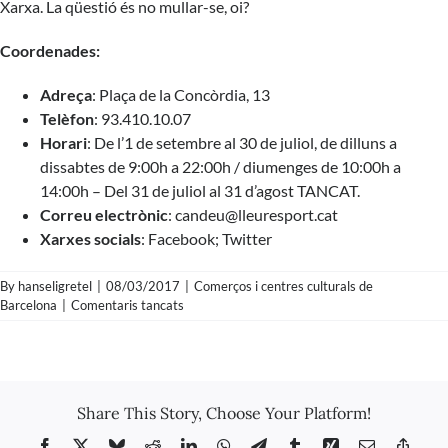
Xarxa. La qüestió és no mullar-se, oi?
Coordenades:
Adreça
: Plaça de la Concòrdia, 13
Telèfon
: 93.410.10.07
Horari
: De l’1 de setembre al 30 de juliol, de dilluns a
dissabtes de 9:00h a 22:00h / diumenges de 10:00h a
14:00h – Del 31 de juliol al 31 d’agost TANCAT.
Correu electrònic
:
candeu@lleuresport.cat
Xarxes socials
:
Facebook
;
Twitter
By
hanseligretel
|
08/03/2017
|
Comerços i centres culturals de
a
Barcelona
|
Comentaris tancats
Centre
Cívic
Can
Deu:
El
Share This Story, Choose Your Platform!
batec
cultural
Facebook
X
Bluesky
Reddit
LinkedIn
WhatsApp
Telegram
Tumblr
Xing
Email
Copy