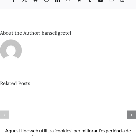
de
Link
Les
Corts
About the Author:
hanseligretel
Related Posts
Antonio
Matarranz
SENDAK
–
–
Parada
LLibreria
de
infantil
verdures
Aquest lloc web utilitza 'cookies' per millorar l'experiència de
i