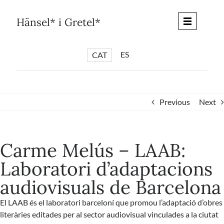
Skip
to
Hänsel* i Gretel*
content
ES
CAT
*
ARTICLES
*
CICLES
Previous
Next
*
DIÀLEGS BARCELONA
*
DEBATS DE CIUTAT
Carme Melús – LAAB:
*
PISTES LITERÀRIES
Laboratori d’adaptacions
*
SÈRIE CULTURAL
audiovisuals de Barcelona
*
DIARI DEL DIA DESPRÉS
*
QUIOSC HÄNSEL* i GRETEL*
El LAAB és el laboratori barceloní que promou l’adaptació d’obres
literàries editades per al sector audiovisual vinculades a la ciutat
*
UNIVERS HÄNSEL* i GRETEL*