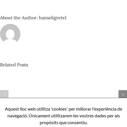
About the Author:
hanseligretel
Related Posts
David
Castillo
Pista
–
nº424_Bertrand
Com
Misonne
ser
–
perfecte,
Aquest lloc web utilitza 'cookies' per millorar l'experiència de
Mona
apunts
navegació. Únicament utilitzarem les vostres dades per als
l’IA
sobre
propòsits que consentiu.
Aníbal