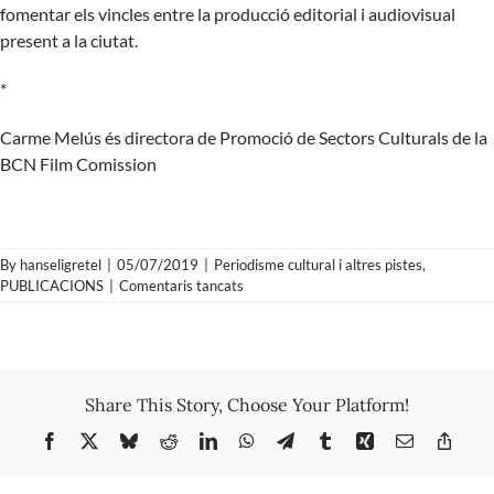
fomentar els vincles entre la producció editorial i audiovisual
present a la ciutat.
*
Carme Melús és directora de Promoció de Sectors Culturals de la
BCN Film Comission
By
hanseligretel
|
05/07/2019
|
Periodisme cultural i altres pistes
,
a
PUBLICACIONS
|
Comentaris tancats
Carme
Melús
–
LAAB:
Laboratori
Share This Story, Choose Your Platform!
d’adaptacions
audiovisuals
Facebook
X
Bluesky
Reddit
LinkedIn
WhatsApp
Telegram
Tumblr
Xing
Email
Copy
de
Link
Barcelona