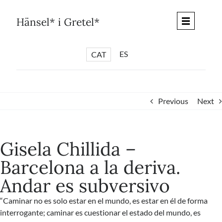
Skip
to
Hänsel* i Gretel*
content
ES
CAT
*
ARTICLES
*
CICLES
Previous
Next
*
DIÀLEGS BARCELONA
*
DEBATS DE CIUTAT
Gisela Chillida –
*
PISTES LITERÀRIES
Barcelona a la deriva.
*
SÈRIE CULTURAL
Andar es subversivo
*
DIARI DEL DIA DESPRÉS
*
QUIOSC HÄNSEL* i GRETEL*
“Caminar no es solo estar en el mundo, es estar en él de forma
interrogante; caminar es cuestionar el estado del mundo, es
*
UNIVERS HÄNSEL* i GRETEL*