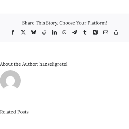
Chil
–
Barc
a
Share This Story, Choose Your Platform!
la
deri
Facebook
X
Bluesky
Reddit
LinkedIn
WhatsApp
Telegram
Tumblr
Xing
Email
Copy
And
Link
es
subv
About the Author:
hanseligretel
Related Posts
David
Castillo