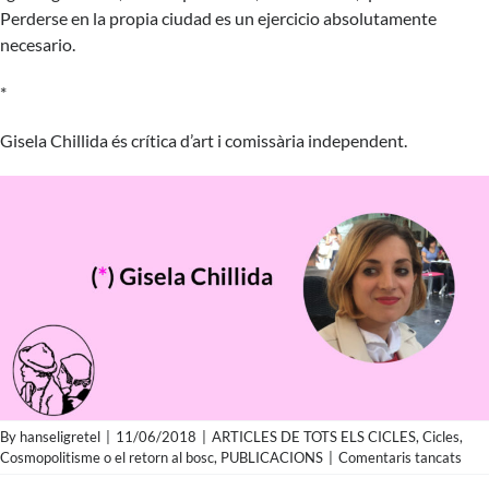
Perderse en la propia ciudad es un ejercicio absolutamente
necesario.
*
Gisela Chillida és crítica d’art i comissària independent.
By
hanseligretel
|
11/06/2018
|
ARTICLES DE TOTS ELS CICLES
,
Cicles
,
a
Cosmopolitisme o el retorn al bosc
,
PUBLICACIONS
|
Comentaris tancats
Gise