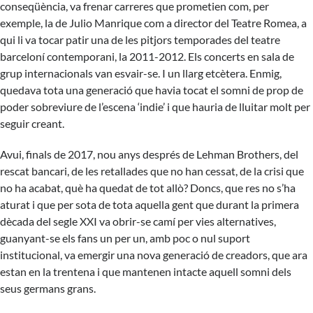
conseqüència, va frenar carreres que prometien com, per
exemple, la de Julio Manrique com a director del Teatre Romea, a
qui li va tocar patir una de les pitjors temporades del teatre
barceloní contemporani, la 2011-2012. Els concerts en sala de
grup internacionals van esvair-se. I un llarg etcètera. Enmig,
quedava tota una generació que havia tocat el somni de prop de
poder sobreviure de l’escena ‘indie’ i que hauria de lluitar molt per
seguir creant.
Avui, finals de 2017, nou anys després de Lehman Brothers, del
rescat bancari, de les retallades que no han cessat, de la crisi que
no ha acabat, què ha quedat de tot allò? Doncs, que res no s’ha
aturat i que per sota de tota aquella gent que durant la primera
dècada del segle XXI va obrir-se camí per vies alternatives,
guanyant-se els fans un per un, amb poc o nul suport
institucional, va emergir una nova generació de creadors, que ara
estan en la trentena i que mantenen intacte aquell somni dels
seus germans grans.