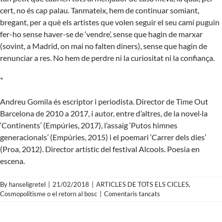
cert, no és cap palau. Tanmateix, hem de continuar somiant,
bregant, per a què els artistes que volen seguir el seu camí puguin
fer-ho sense haver-se de ‘vendre’, sense que hagin de marxar
(sovint, a Madrid, on mai no falten diners), sense que hagin de
renunciar a res. No hem de perdre ni la curiositat ni la confiança.
*
Andreu Gomila és escriptor i periodista. Director de Time Out
Barcelona de 2010 a 2017, i autor, entre d’altres, de la novel·la
‘Continents’ (Empúries, 2017), l’assaig ‘Putos himnes
generacionals’ (Empúries, 2015) i el poemari ‘Carrer dels dies’
(Proa, 2012). Director artístic del festival Alcools. Poesia en
escena.
By
hanseligretel
|
21/02/2018
|
ARTICLES DE TOTS ELS CICLES
,
a
Cosmopolitisme o el retorn al bosc
|
Comentaris tancats
Andreu
Gomila
–