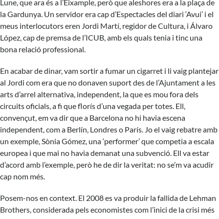
Lune, que ara és a l’Eixample, però que aleshores era a la plaça de
la Gardunya. Un servidor era cap d’Espectacles del diari ‘Avui’ i el
meus interlocutors eren Jordi Martí, regidor de Cultura, i Álvaro
López, cap de premsa de l’ICUB, amb els quals tenia i tinc una
bona relació professional.
En acabar de dinar, vam sortir a fumar un cigarret i li vaig plantejar
al Jordi com era que no donaven suport des de l’Ajuntament a les
arts d’arrel alternativa, independent, la que es mou fora dels
circuits oficials, a fi que florís d’una vegada per totes. Ell,
convençut, em va dir que a Barcelona no hi havia escena
independent, com a Berlín, Londres o París. Jo el vaig rebatre amb
un exemple, Sònia Gómez, una ‘performer’ que competia a escala
europea i que mai no havia demanat una subvenció. Ell va estar
d’acord amb l’exemple, però he de dir la veritat: no se’m va acudir
cap nom més.
Posem-nos en context. El 2008 es va produir la fallida de Lehman
Brothers, considerada pels economistes com l’inici de la crisi més