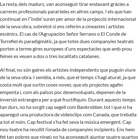
La resta, dels madurs, van aconseguir tirar endavant gràcies a
carreres professionals paral·leles en altres camps. I els que han
continuat en l”indie’ suren per amor de la projecció internacional
de la seva obra, sobretot si ens referim a cineastes i artistes
escènics. El cas de l’Agrupación Señor Serrano o El Conde de
Torrefiel és paradigmàtic, ja que totes dues companyies teatrals
porten a terme gires europees d’uns espectacles que amb prou
feines es veuen a dos o tres localitats catalanes.
Al final, no són gaires els artistes independents que puguin viure
de la seva obra. I sembla, a més, que el temps s’hagi aturat, ja que
costa molt que surtin coses noves, que els projectes agafin
empenta i, com als països poc desenvolupats, depenen de la
inversió estrangera per a què fructifiquin. Durant aquests temps
tan durs, no ha sorgit cap segell com Bankrobber, tot i que sí ha
aparegut una productora de videoclips com Canada, que treballa
a tot el món. Cap festival s’ha fet seva la música emergent. Cap
nou teatre ha recollit l’onada de companyies incipients. Ens hem
fet tan pobres que ningú no ha aconseguit ajuntar quatre quartos