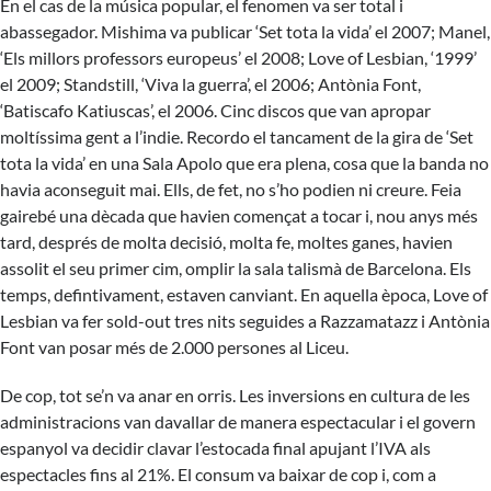
En el cas de la música popular, el fenomen va ser total i
abassegador. Mishima va publicar ‘Set tota la vida’ el 2007; Manel,
‘Els millors professors europeus’ el 2008; Love of Lesbian, ‘1999’
el 2009; Standstill, ‘Viva la guerra’, el 2006; Antònia Font,
‘Batiscafo Katiuscas’, el 2006. Cinc discos que van apropar
moltíssima gent a l’indie. Recordo el tancament de la gira de ‘Set
tota la vida’ en una Sala Apolo que era plena, cosa que la banda no
havia aconseguit mai. Ells, de fet, no s’ho podien ni creure. Feia
gairebé una dècada que havien començat a tocar i, nou anys més
tard, després de molta decisió, molta fe, moltes ganes, havien
assolit el seu primer cim, omplir la sala talismà de Barcelona. Els
temps, defintivament, estaven canviant. En aquella època, Love of
Lesbian va fer sold-out tres nits seguides a Razzamatazz i Antònia
Font van posar més de 2.000 persones al Liceu.
De cop, tot se’n va anar en orris. Les inversions en cultura de les
administracions van davallar de manera espectacular i el govern
espanyol va decidir clavar l’estocada final apujant l’IVA als
espectacles fins al 21%. El consum va baixar de cop i, com a