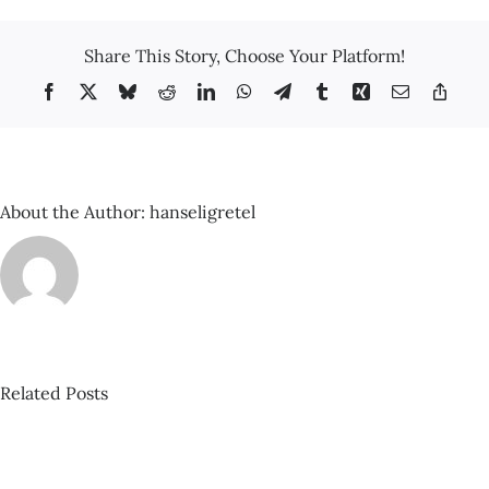
L’escarransit
paradís
Share This Story, Choose Your Platform!
“indie”
Facebook
X
Bluesky
Reddit
LinkedIn
WhatsApp
Telegram
Tumblr
Xing
Email
Copy
Link
About the Author:
hanseligretel
Related Posts
David
Castillo
–
Espacio