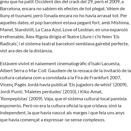
greu que ha patit Occident des del crack del 29, però el 2009, a
Barcelona, encara no sabíem els efectes de tot plegat. Vèiem de
lluny el tsunami, però l’onada encara no ho havia arrasat tot. Per
aquelles dates, el pop barceloní estava pegant fort, amb Mishima,
Manel, Standstill, La Casa Azul, Love of Lesbian, en una expansió
irrefrenable. Àlex Rigola dirigia el Teatre Lliure i s’hi feien ‘Els
Radicals’, i el sistema teatral barceloní semblava gairebé perfecte,
vist ara des de la distància.
Estàvem vivint el naixement cinematogràfic d’Isaki Lacuesta,
Albert Serra o Mar Coll. Gaudíem de la ressaca de la invitació de la
cultura catalana com a convidada a la Fira de Frankfurt 2007,
Vicenç Pagès Jordà havia publicat ‘Els jugadors de whist’ (2009),
Jordi Puntí, ‘Maletes perdudes’ (2010), i Kiko Amat,
‘Rompepistas’ (2009). Vaja, que el sistema cultural local pareixia
esponerós. Però no era la cultura oficial la que cridava, sinó la
independent, la que havia nascut als marges i que feia uns anys
que havia començat a expressar-se sense complexos.