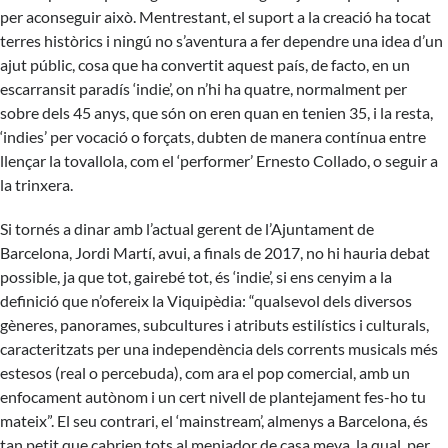
per aconseguir això. Mentrestant, el suport a la creació ha tocat
terres històrics i ningú no s’aventura a fer dependre una idea d’un
ajut públic, cosa que ha convertit aquest país, de facto, en un
escarransit paradís ‘indie’, on n’hi ha quatre, normalment per
sobre dels 45 anys, que són on eren quan en tenien 35, i la resta,
‘indies’ per vocació o forçats, dubten de manera contínua entre
llençar la tovallola, com el ‘performer’ Ernesto Collado, o seguir a
la trinxera.
Si tornés a dinar amb l’actual gerent de l’Ajuntament de
Barcelona, Jordi Martí, avui, a finals de 2017, no hi hauria debat
possible, ja que tot, gairebé tot, és ‘indie’, si ens cenyim a la
definició que n’ofereix la Viquipèdia: “qualsevol dels diversos
gèneres, panorames, subcultures i atributs estilístics i culturals,
caracteritzats per una independència dels corrents musicals més
estesos (real o percebuda), com ara el pop comercial, amb un
enfocament autònom i un cert nivell de plantejament fes-ho tu
mateix”. El seu contrari, el ‘mainstream’, almenys a Barcelona, és
tan petit que cabrien tots al menjador de casa meva, la qual, per