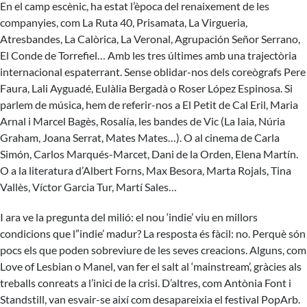
En el camp escènic, ha estat l’època del renaixement de les
companyies, com La Ruta 40, Prisamata, La Virgueria,
Atresbandes, La Calòrica, La Veronal, Agrupación Señor Serrano,
El Conde de Torrefiel… Amb les tres últimes amb una trajectòria
internacional espaterrant. Sense oblidar-nos dels coreògrafs Pere
Faura, Lali Ayguadé, Eulàlia Bergadà o Roser López Espinosa. Si
parlem de música, hem de referir-nos a El Petit de Cal Eril, Maria
Arnal i Marcel Bagès, Rosalía, les bandes de Vic (La Iaia, Núria
Graham, Joana Serrat, Mates Mates…). O al cinema de Carla
Simón, Carlos Marqués-Marcet, Dani de la Orden, Elena Martín.
O a la literatura d’Albert Forns, Max Besora, Marta Rojals, Tina
Vallès, Víctor Garcia Tur, Martí Sales…
I ara ve la pregunta del milió: el nou ‘indie’ viu en millors
condicions que l”indie’ madur? La resposta és fàcil: no. Perquè són
pocs els que poden sobreviure de les seves creacions. Alguns, com
Love of Lesbian o Manel, van fer el salt al ‘mainstream’, gràcies als
treballs conreats a l’inici de la crisi. D’altres, com Antònia Font i
Standstill, van esvair-se així com desapareixia el festival PopArb.