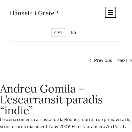
Skip
to
Hänsel* i Gretel*
content
ES
CAT
*
ARTICLES
*
CICLES
Previous
Next
*
DIÀLEGS BARCELONA
*
DEBATS DE CIUTAT
Andreu Gomila –
*
PISTES LITERÀRIES
L’escarransit paradís
*
SÈRIE CULTURAL
“indie”
*
DIARI DEL DIA DESPRÉS
*
QUIOSC HÄNSEL* i GRETEL*
L’escena comença al costat de la Boqueria, un dia de primavera de,
si no recordo malament, l’any 2009. El restaurant era Au Port La
*
UNIVERS HÄNSEL* i GRETEL*