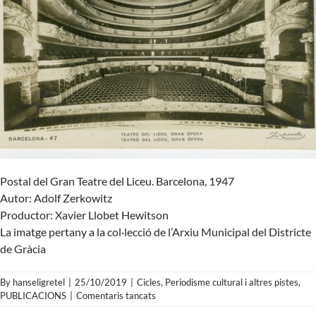
Postal del Gran Teatre del Liceu. Barcelona, 1947
Autor: Adolf Zerkowitz
Productor: Xavier Llobet Hewitson
La imatge pertany a la col·lecció de l’
Arxiu Municipal del Districte
de Gràcia
By
hanseligretel
|
25/10/2019
|
Cicles
,
Periodisme cultural i altres pistes
,
a
PUBLICACIONS
|
Comentaris tancats
Adolf