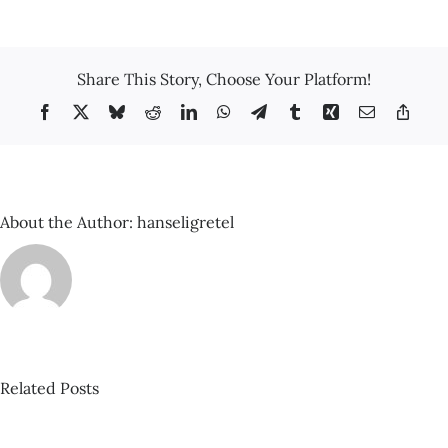
Zerkowitz
–
Gran
Teatre
Share This Story, Choose Your Platform!
del
Liceu,
Facebook
X
Bluesky
Reddit
LinkedIn
WhatsApp
Telegram
Tumblr
Xing
Email
Copy
1947
Link
About the Author:
hanseligretel
Related Posts
David
Castillo