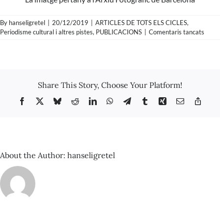
By
hanseligretel
|
20/12/2019
|
ARTICLES DE TOTS ELS CICLES
,
a
Periodisme cultural i altres pistes
,
PUBLICACIONS
|
Comentaris tancats
Fotog
de
Joan
Marag
i
Share This Story, Choose Your Platform!
Mique
Utrill
Facebook
X
Bluesky
Reddit
LinkedIn
WhatsApp
Telegram
Tumblr
Xing
Email
Copy
en
Link
Els
Jardi
del
Parc
del
About the Author:
hanseligretel
Laber