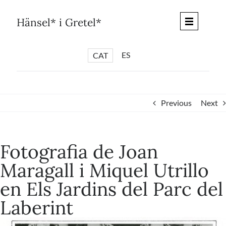
Skip
to
Hänsel* i Gretel*
content
ES
CAT
*
ARTICLES
*
CICLES
Previous
Next
*
DIÀLEGS BARCELONA
*
DEBATS DE CIUTAT
Fotografia de Joan
*
PISTES LITERÀRIES
Maragall i Miquel Utrillo
*
SÈRIE CULTURAL
en Els Jardins del Parc del
*
DIARI DEL DIA DESPRÉS
Laberint
*
QUIOSC HÄNSEL* i GRETEL*
*
UNIVERS HÄNSEL* i GRETEL*