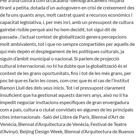
Per a una cultura com la catalana -demogràficament mitjana
tirant a petita, dotada d’un autogovern en crisi de creixement des
de fa uns quants anys, molt castrat quant a recursos econòmics i
capacitat legislativa, i, per més inri, amb un pressupost de cultura
gairebé risible perquè així ho hem decidit, tot sigui dit de
passada-, l’actual context de globalització genera percepcions
molt ambivalents, tot i que no sempre compartides per aquells de
qui més depèn el desplegament de les polítiques culturals, ja
siguin d’àmbit municipal o nacional. Si parlem de projecció
cultural internacional, no hi ha dubte que la globalització és el
context de les grans oportunitats, fins i tot de les més grans, per
poc bé que es facin les coses, com crec que és el cas de l’Institut
Ramon Llull des dels seus inicis. Tot i el pressupost clarament
insuficient que ha gestionat aquests darrers anys, això no li ha
impedit negociar invitacions específiques de gran envergadura
com a país, cultura o ciutat convidats en algunes de les principals
cites internacionals -Saló del Llibre de París, Biennal d’Art de
Venècia, Biennal d’Arquitectura de Venècia, Festival de Teatre
d’Avinyó, Beijing Design Week, Biennal d’Arquitectura de Buenos