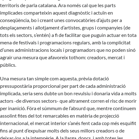
territoris de parla catalana. Ara només cal que les parts
implicades comparteixin aquest diagnòstic i actuïn en
conseqüència, bo i creant unes convocatòries d’ajuts per a
desplaçaments i allotjament d’artistes, grups i companyies (de
tots els sectors, s’entén) a fi de facilitar que puguin actuar en tota
mena de festivals i programacions regulars, amb la complicitat
d’unes administracions locals i programadors que no poden sinó
agrair una mesura que afavoreix tothom: creadors, mercat i
públics.
Una mesura tan simple com aquesta, prèvia dotació
pressupostària proporcional per part de cada administració
implicada, seria sens dubte un bon revulsiu i donaria vida a molts
actors -de diversos sectors- que altrament corren el risc de morir
per inanició. Fóra el súmmum de l’absurd que, mentre continuem
assolint fites del tot remarcables en matèria de projecció
internacional, el mercat interior s’anés fent cada cop més esquifit
fins al punt d’expulsar molts dels seus millors creadors o de
deixar-los a la intempèrie. A la llarga, doncs, i amb totes les