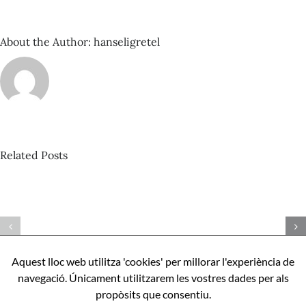
la
projecció
cultural
About the Author:
hanseligretel
Related Posts
David
Castillo
Pista
–
nº424_Bertrand
Com
Misonne
ser
–
perfecte,
Aquest lloc web utilitza 'cookies' per millorar l'experiència de
Mona
apunts
navegació. Únicament utilitzarem les vostres dades per als
l’IA
sobre
propòsits que consentiu.
Aníbal