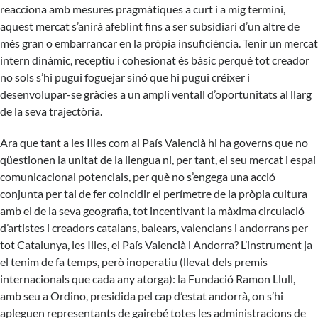
reacciona amb mesures pragmàtiques a curt i a mig termini,
aquest mercat s’anirà afeblint fins a ser subsidiari d’un altre de
més gran o embarrancar en la pròpia insuficiència. Tenir un mercat
intern dinàmic, receptiu i cohesionat és bàsic perquè tot creador
no sols s’hi pugui foguejar sinó que hi pugui créixer i
desenvolupar-se gràcies a un ampli ventall d’oportunitats al llarg
de la seva trajectòria.
Ara que tant a les Illes com al País Valencià hi ha governs que no
qüestionen la unitat de la llengua ni, per tant, el seu mercat i espai
comunicacional potencials, per què no s’engega una acció
conjunta per tal de fer coincidir el perímetre de la pròpia cultura
amb el de la seva geografia, tot incentivant la màxima circulació
d’artistes i creadors catalans, balears, valencians i andorrans per
tot Catalunya, les Illes, el País Valencià i Andorra? L’instrument ja
el tenim de fa temps, però inoperatiu (llevat dels premis
internacionals que cada any atorga): la Fundació Ramon Llull,
amb seu a Ordino, presidida pel cap d’estat andorrà, on s’hi
apleguen representants de gairebé totes les administracions de