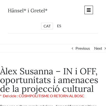
Skip
to
Hänsel* i Gretel*
content
ES
CAT
*
ARTICLES
*
CICLES
Previous
Next
*
DIÀLEGS BARCELONA
*
DEBATS DE CIUTAT
Àlex Susanna – IN i OFF,
*
PISTES LITERÀRIES
oportunitats i amenaces
*
SÈRIE CULTURAL
de la projecció cultural
*
DIARI DEL DIA DESPRÉS
*
QUIOSC HÄNSEL* i GRETEL*
* Del cicle : COSMPOLITISME O RETORN AL BOSC
*
UNIVERS HÄNSEL* i GRETEL*