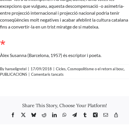
excepcions que vulgueu, aquesta descompensació -o asimetria-
entre projecció internacional i projecció nacional podria tenir
conseqüències molt negatives i acabar afeblint la cultura catalana
fins a convertir-la en un trist miratge de si mateixa.
*
Àlex Susanna (Barcelona, 1957) és escriptor i poeta.
By
hanseligretel
|
17/09/2018
|
Cicles
,
Cosmopolitisme o el retorn al bosc
,
a
PUBLICACIONS
|
Comentaris tancats
Àlex
Susanna
–
IN
i
Share This Story, Choose Your Platform!
OFF,
oportunitats
Facebook
X
Bluesky
Reddit
LinkedIn
WhatsApp
Telegram
Tumblr
Xing
Email
Copy
i
Link
amenaces
de