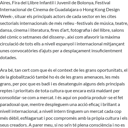
Aires, Fira del Llibre Infantil i Juvenil de Bolonya, Festival
Internacional de Cinema de Guadalajara o Hong Kong Design
Week-, situar els principals actors de cada sector en les cites
sectorials internacionals de més relleu -festivals de música, teatre,
dansa, cinema i literatura, fires d’art, fotografia i del llibre, salons
del còmic o setmanes del disseny-, així com afavorir la màxima
circulació de tots ells a nivell espanyol i internacional mitjançant
unes convocatòries d’ajuts per a desplaçament insuficientment
dotades.
Ara bé, tan cert com que és el context de les grans oportunitats, el
de la globalització també ho és de les grans amenaces, les més
grans, per poc que es badi i es desatenguin alguns dels principals
reptes i prioritats de tota cultura que encara està maldant per
consolidar-se com a mercat. I és aquí on podria produir-se el fet
paradoxal que, mentre despleguem una acció eficaç i brillant a
nivell internacional, a nivell intern tinguem un mercat cada cop
més dèbil, esfilagarsat i poc compromès amb la pròpia cultura i els
seus creadors. A parer meu, si no se’n té plena consciència i no es