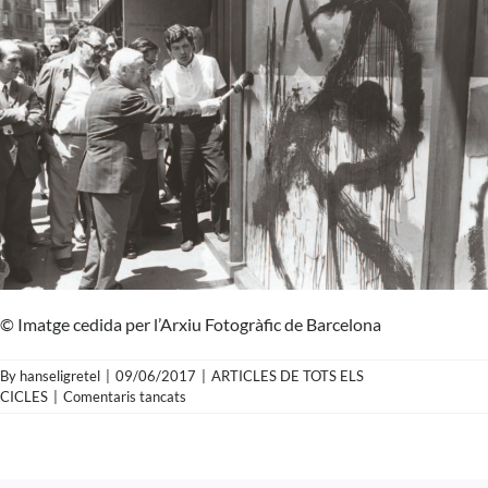
© Imatge cedida per l’Arxiu Fotogràfic de Barcelona
By
hanseligretel
|
09/06/2017
|
ARTICLES DE TOTS ELS
a
CICLES
|
Comentaris tancats
Pérez
de
Rozas
–