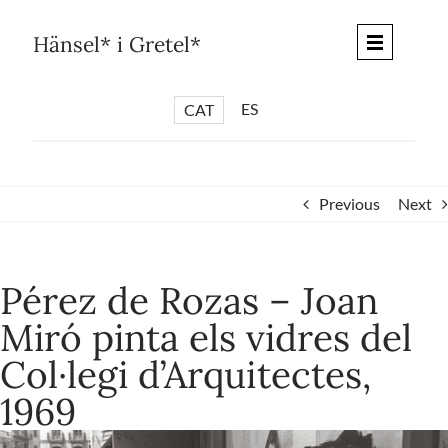
Skip
to
Hänsel* i Gretel*
content
ES
CAT
*
ARTICLES
*
CICLES
Previous
Next
*
DIÀLEGS BARCELONA
*
DEBATS DE CIUTAT
Pérez de Rozas – Joan
*
PISTES LITERÀRIES
Miró pinta els vidres del
*
SÈRIE CULTURAL
Col·legi d’Arquitectes,
*
DIARI DEL DIA DESPRÉS
1969
*
QUIOSC HÄNSEL* i GRETEL*
*
UNIVERS HÄNSEL* i GRETEL*