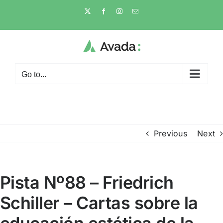
Skip
X
Facebook
Instagram
Email
to
content
Go to...
Previous
Next
Pista Nº88 – Friedrich
Schiller – Cartas sobre la