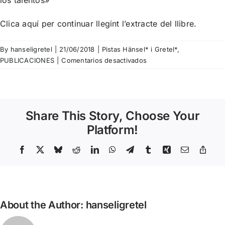
Clica
aquí
per continuar llegint l’extracte del llibre.
By
hanseligretel
|
21/06/2018
|
Pistas Hänsel* i Gretel*
,
en
PUBLICACIONES
|
Comentarios desactivados
Pista
Nº88
–
Friedrich
Share This Story, Choose Your
Schiller
–
Platform!
Cartas
sobre
Facebook
X
Bluesky
Reddit
LinkedIn
WhatsApp
Telegram
Tumblr
Xing
Email
Copy
Link
la
educación
estética
de
About the Author:
hanseligretel
la
humanidad