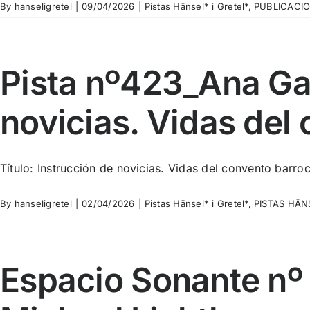
By
hanseligretel
|
09/04/2026
|
Pistas Hänsel* i Gretel*
,
PUBLICACI
Pista nº423_Ana Gar
novicias. Vidas del
Título: Instrucción de novicias. Vidas del convento barroc
By
hanseligretel
|
02/04/2026
|
Pistas Hänsel* i Gretel*
,
PISTAS HÄNS
Espacio Sonante nº 