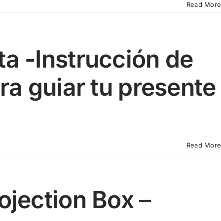
Read More
a -Instrucción de
ra guiar tu presente
Read More
na
ojection Box –