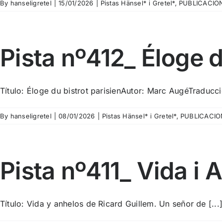
By
hanseligretel
|
15/01/2026
|
Pistas Hänsel* i Gretel*
,
PUBLICACIO
Pista nº412_ Éloge d
Título: Éloge du bistrot parisienAutor: Marc AugéTraducció
By
hanseligretel
|
08/01/2026
|
Pistas Hänsel* i Gretel*
,
PUBLICACIO
Pista nº411_ Vida i 
Título: Vida y anhelos de Ricard Guillem. Un señor de [...