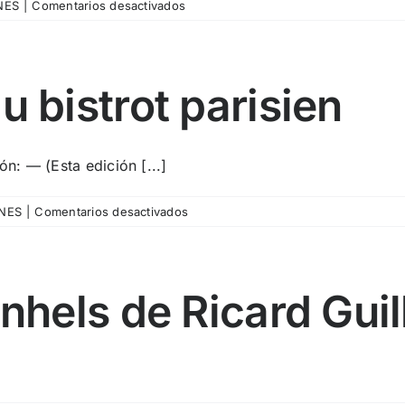
en
NES
|
Comentarios desactivados
Pista
nº413_
Superfine:
Tailoring
u bistrot parisien
Black
Style
n: — (Esta edición [...]
en
NES
|
Comentarios desactivados
Pista
nº412_
Éloge
du
Anhels de Ricard Gui
bistrot
parisien
]