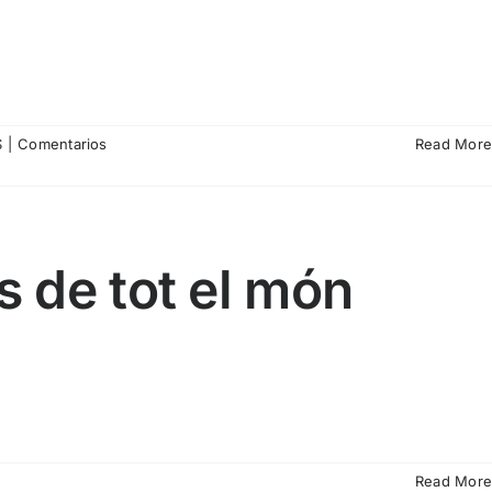
ión
.
S
o
|
Comentarios
Read More
e
s de tot el món
Read More