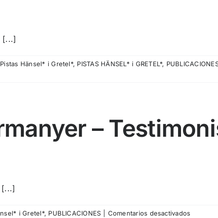
Instrucc
de
novicias
[...]
Vidas
del
,
Pistas Hänsel* i Gretel*
,
PISTAS HÄNSEL* i GRETEL*
,
PUBLICACIONE
convent
barroco
para
guiar
tu
present
ermanyer – Testimoni
[...]
en
nsel* i Gretel*
,
PUBLICACIONES
|
Comentarios desactivados