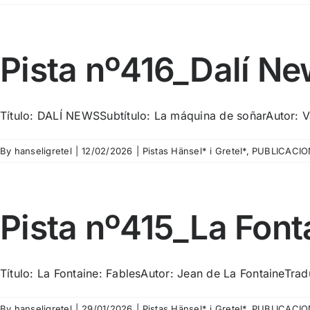
Pista nº416_Dalí Ne
Título: DALÍ NEWSSubtítulo: La máquina de soñarAutor: Va
By
hanseligretel
|
12/02/2026
|
Pistas Hänsel* i Gretel*
,
PUBLICACIO
Pista nº415_La Font
Título: La Fontaine: FablesAutor: Jean de La FontaineTradu
By
hanseligretel
|
29/01/2026
|
Pistas Hänsel* i Gretel*
,
PUBLICACIO