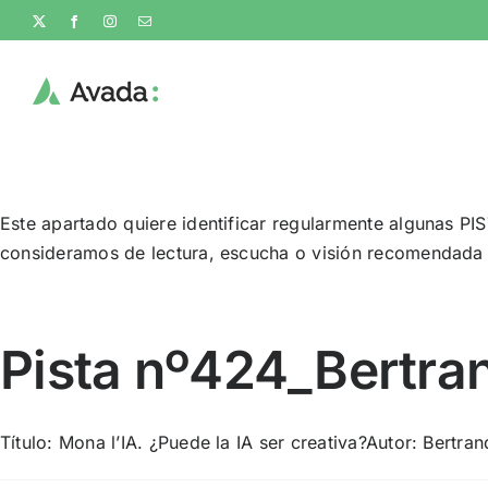
Skip
X
Facebook
Instagram
Email
to
content
Este apartado quiere identificar regularmente algunas PIS
consideramos de lectura, escucha o visión recomendada en
Pista nº424_Bertra
Título: Mona l’IA. ¿Puede la IA ser creativa?Autor: Bertra