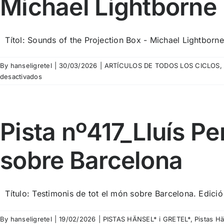
Michael Lightborne
Títol: Sounds of the Projection Box - Michael Lightborne 
By
hanseligretel
|
30/03/2026
|
ARTÍCULOS DE TODOS LOS CICLOS
en
desactivados
Espacio
Sonante
nº
91_Sounds
Pista nº417_Lluís P
of
the
sobre Barcelona
Projection
Box
–
Michael
Título: Testimonis de tot el món sobre Barcelona. Edició 
Lightborne
By
hanseligretel
|
19/02/2026
|
PISTAS HÄNSEL* i GRETEL*
,
Pistas Hä