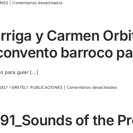
en
ONES
|
Comentarios desactivados
Pista
nº424_Bertrand
Misonne
–
riga y Carmen Orbit
Mona
l’IA
 convento barroco pa
o para guiar [...]
en
EL* i GRETEL*
,
PUBLICACIONES
|
Comentarios desactivados
Pista
nº423_A
Garriga
y
91_Sounds of the Pr
Carmen
Orbita
-