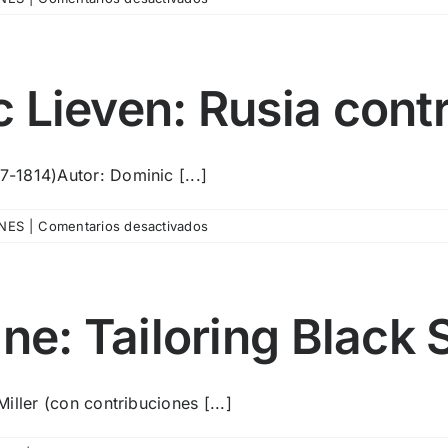
Pista
nº415_La
Fontaine:
Fables
 Lieven: Rusia cont
7-1814)Autor: Dominic [...]
en
NES
|
Comentarios desactivados
Pista
nº414_Dominic
Lieven:
Rusia
ne: Tailoring Black 
contra
Napoleón
Miller (con contribuciones [...]