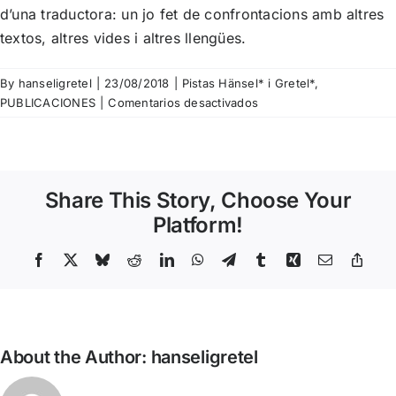
d’una traductora: un jo fet de confrontacions amb altres
textos, altres vides i altres llengües.
By
hanseligretel
|
23/08/2018
|
Pistas Hänsel* i Gretel*
,
en
PUBLICACIONES
|
Comentarios desactivados
Pista
Nº78
–
Marta
Share This Story, Choose Your
Rebón
–
Platform!
En
la
Facebook
X
Bluesky
Reddit
LinkedIn
WhatsApp
Telegram
Tumblr
Xing
Email
Copy
Link
ciudad
líquida
About the Author:
hanseligretel