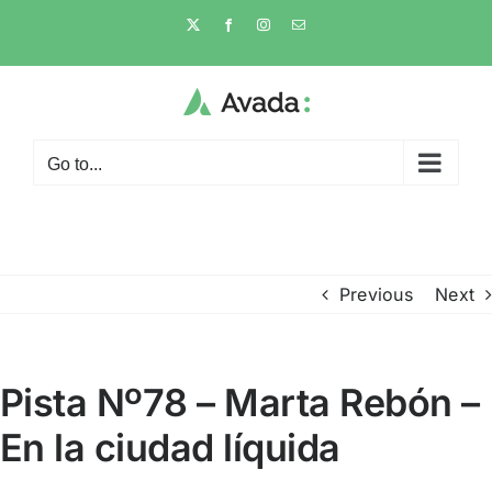
Skip
X
Facebook
Instagram
Email
to
content
Go to...
Previous
Next
Pista Nº78 – Marta Rebón –
En la ciudad líquida