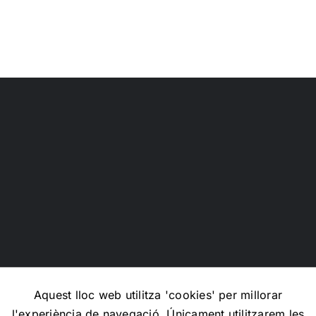
l’IA
sobre
Aníbal
Cristobo
Aquest lloc web utilitza 'cookies' per millorar
l'experiència de navegació. Únicament utilitzarem les