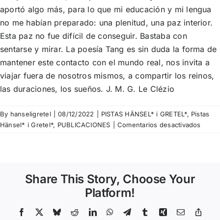
aportó algo más, para lo que mi educación y mi lengua
no me habían preparado: una plenitud, una paz interior.
Esta paz no fue difícil de conseguir. Bastaba con
sentarse y mirar. La poesía Tang es sin duda la forma de
mantener este contacto con el mundo real, nos invita a
viajar fuera de nosotros mismos, a compartir los reinos,
las duraciones, los sueños. J. M. G. Le Clézio
By
hanseligretel
|
08/12/2022
|
PISTAS HÄNSEL* i GRETEL*
,
Pistas
en
Hänsel* i Gretel*
,
PUBLICACIONES
|
Comentarios desactivados
Pista
nº270
Le
flot
Share This Story, Choose Your
de
la
Platform!
poési
conti
Facebook
X
Bluesky
Reddit
LinkedIn
WhatsApp
Telegram
Tumblr
Xing
Email
Copy
Link