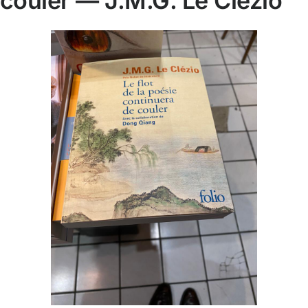
couler — J.M.G. Le Clézio