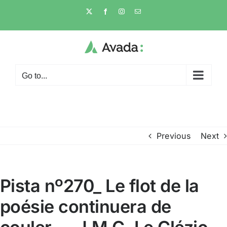
Skip
X
Facebook
Instagram
Email
to
content
Go to...
Previous
Next
Pista nº270_ Le flot de la
poésie continuera de