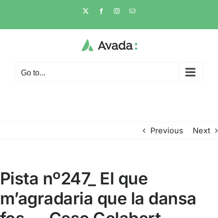
Skip
X
Facebook
Instagram
Email
to
content
Go to...
Previous
Next
Pista nº247_ El que
m’agradaria que la dansa