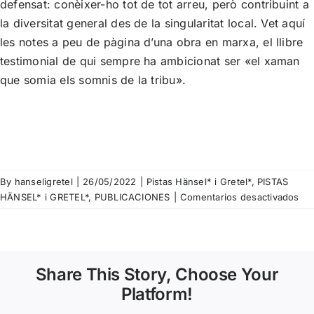
defensat: conèixer-ho tot de tot arreu, però contribuint a
la diversitat general des de la singularitat local. Vet aquí
les notes a peu de pàgina d’una obra en marxa, el llibre
testimonial de qui sempre ha ambicionat ser «el xaman
que somia els somnis de la tribu».
By
hanseligretel
|
26/05/2022
|
Pistas Hänsel* i Gretel*
,
PISTAS
en
HÄNSEL* i GRETEL*
,
PUBLICACIONES
|
Comentarios desactivados
Pis
nº2
El
qu
Share This Story, Choose Your
m’a
qu
Platform!
la