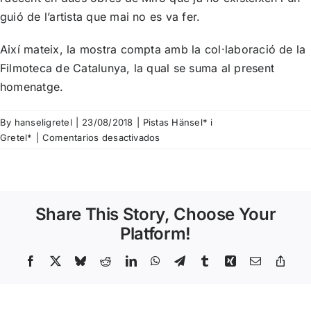
guió de l’artista que mai no es va fer.
Així mateix, la mostra compta amb la col·laboració de la
Filmoteca de Catalunya, la qual se suma al present
homenatge.
By
hanseligretel
|
23/08/2018
|
Pistas Hänsel* i
en
Gretel*
|
Comentarios desactivados
Pista
Nº
68
–
Share This Story, Choose Your
Pere
Portabella.
Platform!
Cinema,
art
Facebook
X
Bluesky
Reddit
LinkedIn
WhatsApp
Telegram
Tumblr
Xing
Email
Copy
Link
i
política