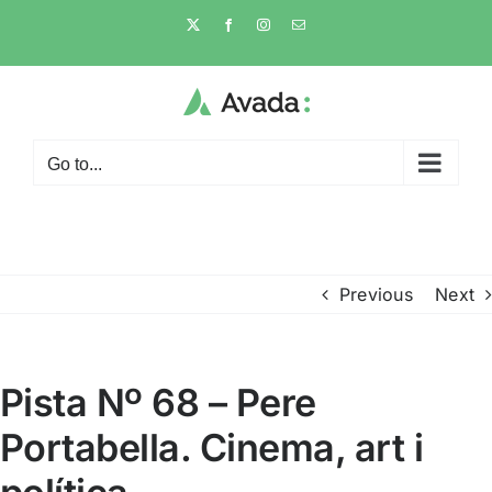
Skip
X
Facebook
Instagram
Email
to
content
Go to...
Previous
Next
Pista Nº 68 – Pere
Portabella. Cinema, art i