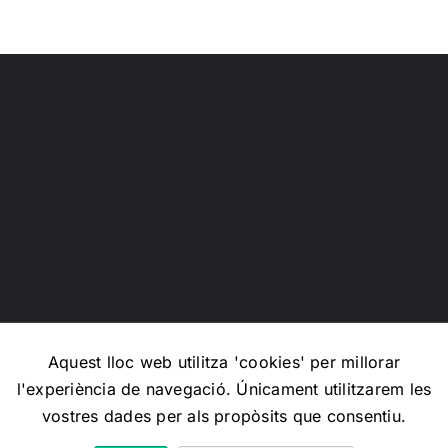
barroco
para
guiar
tu
presente
Aquest lloc web utilitza 'cookies' per millorar
l'experiència de navegació. Únicament utilitzarem les
Copyright 2012 - 2026 |
Avada Website Builder
by
Avada
|
vostres dades per als propòsits que consentiu.
All Rights Reserved | Powered by
WordPress