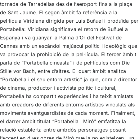
tornada de Tarradellas des de l’aeroport fins a la plaça
de Sant Jaume. El segon àmbit fa referència a la
pel·lícula Viridiana dirigida per Luis Buñuel i produïda per
Portabella: Viridiana significava el retorn de Buñuel a
Espanya i va guanyar la Palma d’Or del Festival de
Cannes amb un escàndol majúscul polític i ideològic que
va provocar la prohibició de la pel·lícula. El tercer àmbit
parla de “Portabella cineasta” i de pel·lícules com Die
Stille vor Bach, entre d’altres. El quart àmbit analitza
“Portabella i el seu entorn artístic” ja que, com a director
de cinema, productor i activista polític i cultural,
Portabella ha compartit experiències i ha teixit amistats
amb creadors de diferents entorns artístics vinculats als
moviments avantguardistes de cada moment. Finalment,
el darrer àmbit titulat “Portabella i Miró” emfatitza la
relació establerta entre ambdós personatges posant
l’accent en dues obres de Miró que ja no existeixen i un