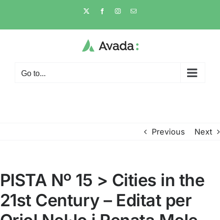
Skip
X
Facebook
Instagram
Email
to
content
Go to...
Previous
Next
PISTA Nº 15 > Cities in the
21st Century – Editat per