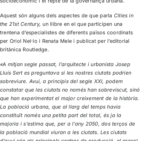
socioeconòmic i el repte de la governança urbana.
Aquest són alguns dels aspectes de que parla
Cities in
the 21st Century,
un llibre en el que participen una
trentena d’especialistes de diferents països coordinats
per Oriol Nel·lo i Renata Mele i publicat per l’editorial
britànica Routledge.
«A mitjan segle passat, l’arquitecte i urbanista Josep
Lluís Sert es preguntava si les nostres ciutats podrien
sobreviure. Avui, a principis del segle XXI, podem
constatar que les ciutats no només han sobreviscut, sinó
que han experimentat el major creixement de la història.
La població urbana, que al llarg del temps havia
constituït només una petita part del total, és ja la
majoria i s’estima que, per a l’any 2050, dos terços de
la població mundial viuran a les ciutats. Les ciutats
d’avui són els principals centres de producció, el gresol