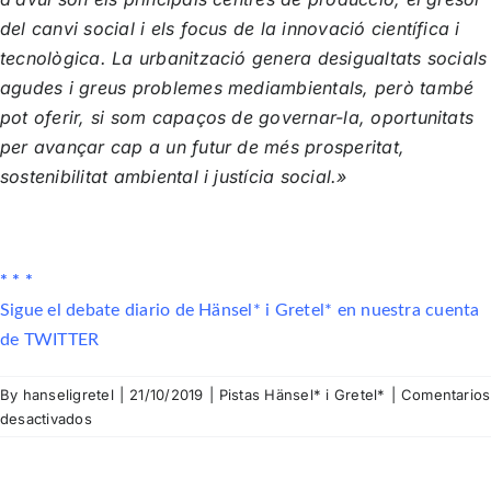
del canvi social i els focus de la innovació científica i
tecnològica. La urbanització genera desigualtats socials
agudes i greus problemes mediambientals, però també
pot oferir, si som capaços de governar-la, oportunitats
per avançar cap a un futur de més prosperitat,
sostenibilitat ambiental i justícia social.»
* * *
Sigue el debate diario de Hänsel* i Gretel* en nuestra cuenta
de TWITTER
By
hanseligretel
|
21/10/2019
|
Pistas Hänsel* i Gretel*
|
Comentarios
en
desactivados
PISTA
Nº
15