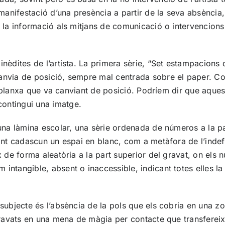
 manifestació d’una presència a partir de la seva absència,
e la informació als mitjans de comunicació o intervencions
inèdites de l’artista. La primera sèrie, “Set estampacions
nvia de posició, sempre mal centrada sobre el paper. Com 
 la planxa que va canviant de posició. Podríem dir que aque
ontingui una imatge.
’una làmina escolar, una sèrie ordenada de números a la pa
cant cadascun un espai en blanc, com a metàfora de l’indef
ix de forma aleatòria a la part superior del gravat, on e
ntangible, absent o inaccessible, indicant totes elles la d
subjecte és l’absència de la pols que els cobria en una zo
gravats en una mena de màgia per contacte que transfereix l