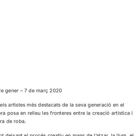
 de gener – 7 de març 2020
els artistes més destacats de la seva generació en el
 posa en relleu les fronteres entre la creació artística i
ora de roba.
 deixant el procés creatiu en mans de l’atzar, la llum, el