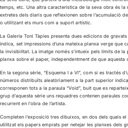
temps, etc. Una altra característica de la seva obra és la
extretes dels diaris que reflexionen sobre l’acumulació d
o utilitzant els murs com a suport artístic.
La Galeria Toni Tàpies presenta dues edicions de gravats 
indica, set impressions d’una mateixa planxa verge que ca
la invisibilitat. La imatge només s’intueix pels límits de
planxa sobre el paper, independentment de que aquesta c
En la segona sèrie, “Esquema I a VI”, com si es tractés d
números distribuïts aleatòriament a la part superior indi
corresponen tots a la paraula “Void”, buit que es reparte
grup d’aquesta sèrie uns requadres contenen paraules com i
recurrent en l’obra de l’artista.
Completen l’exposició tres dibuixos, en dos dels quals el 
utilitzat els papers emprats per netejar les planxes dels 