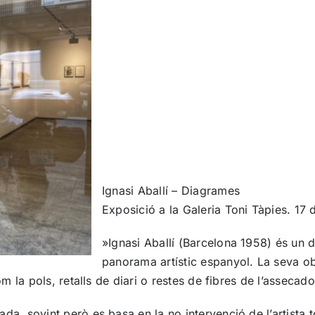
Ignasi Aballí – Diagrames
Exposició a la
Galeria Toni Tàpies
. 17
»Ignasi Aballí (Barcelona 1958) és un d
panorama artístic espanyol. La seva obra
om la pols, retalls de diari o restes de fibres de l’assecad
, sovint però es basa en la no intervenció de l’artista tot