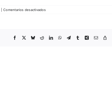
en
|
Comentarios desactivados
Pista
nº
148
–
Ignasi
Facebook
X
Bluesky
Reddit
LinkedIn
WhatsApp
Telegram
Tumblr
Xing
Email
Co
Li
Aballí
–
Diagrames
Pista
nº423_Ana
Garriga
y
Carmen