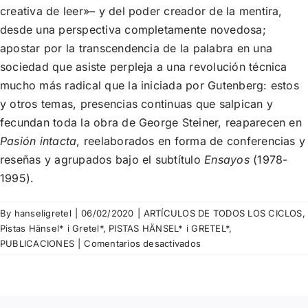
creativa de leer»– y del poder creador de la mentira,
desde una perspectiva completamente novedosa;
apostar por la transcendencia de la palabra en una
sociedad que asiste perpleja a una revolución técnica
mucho más radical que la iniciada por Gutenberg: estos
y otros temas, presencias continuas que salpican y
fecundan toda la obra de George Steiner, reaparecen en
Pasión intacta
, reelaborados en forma de conferencias y
reseñas y agrupados bajo el subtítulo
Ensayos
(1978-
1995).
By
hanseligretel
|
06/02/2020
|
ARTÍCULOS DE TODOS LOS CICLOS
,
Pistas Hänsel* i Gretel*
,
PISTAS HÄNSEL* i GRETEL*
,
en
PUBLICACIONES
|
Comentarios desactivados
Pista
nº
147
–