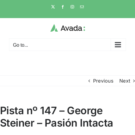
Skip
X
Facebook
Instagram
Email
to
content
Go to...
Previous
Next
Pista nº 147 – George
Steiner – Pasión Intacta