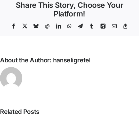
Share This Story, Choose Your
George
Steiner
Platform!
–
Pasión
Facebook
X
Bluesky
Reddit
LinkedIn
WhatsApp
Telegram
Tumblr
Xing
Email
Copy
Link
Intacta
About the Author:
hanseligretel
David
Related Posts
Castillo
Pista
–
nº424_Bertrand
Com