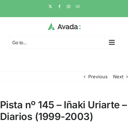
Skip
X
Facebook
Instagram
Email
to
content
Go to...
Previous
Next
Pista nº 145 – Iñaki Uriarte –
Diarios (1999-2003)