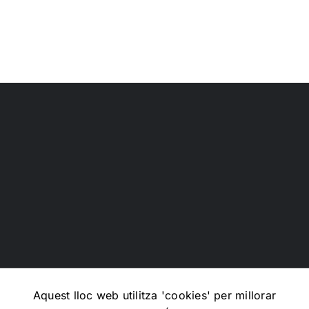
l’IA
sobre
Aníbal
Cristobo
Aquest lloc web utilitza 'cookies' per millorar