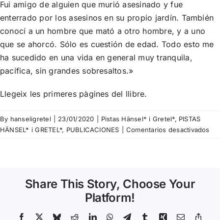
Fui amigo de alguien que murió asesinado y fue
enterrado por los asesinos en su propio jardín. También
conocí a un hombre que mató a otro hombre, y a uno
que se ahorcó. Sólo es cuestión de edad. Todo esto me
ha sucedido en una vida en general muy tranquila,
pacífica, sin grandes sobresaltos.»
Llegeix
les primeres pàgines del llibre
.
By
hanseligretel
|
23/01/2020
|
Pistas Hänsel* i Gretel*
,
PISTAS
en
HÄNSEL* i GRETEL*
,
PUBLICACIONES
|
Comentarios desactivados
Pis
nº
145
–
Share This Story, Choose Your
Iña
Uri
Platform!
–
Dia
Facebook
X
Bluesky
Reddit
LinkedIn
WhatsApp
Telegram
Tumblr
Xing
Email
Copy