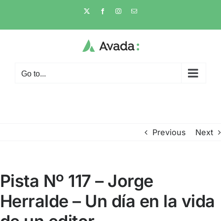
Skip
X
Facebook
Instagram
Email
to
content
Go to...
Previous
Next
Pista Nº 117 – Jorge
Herralde – Un día en la vida