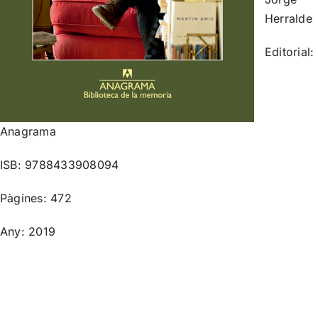
Herralde
Editorial:
Anagrama
ISB: 9788433908094
Pàgines: 472
Any: 2019