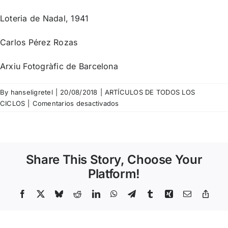
Loteria de Nadal, 1941
Carlos Pérez Rozas
Arxiu Fotogràfic de Barcelona
By
hanseligretel
|
20/08/2018
|
ARTÍCULOS DE TODOS LOS
en
CICLOS
|
Comentarios desactivados
Pérez
de
Rozas
–
Share This Story, Choose Your
Loteria
de
Platform!
Nadal,
1941
Facebook
X
Bluesky
Reddit
LinkedIn
WhatsApp
Telegram
Tumblr
Xing
Email
Copy
Link