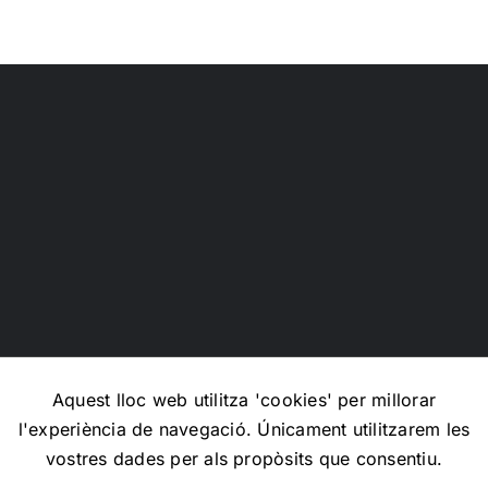
Cristobo
Aquest lloc web utilitza 'cookies' per millorar
l'experiència de navegació. Únicament utilitzarem les
Copyright 2012 - 2026 |
Avada Website Builder
by
Avada
|
vostres dades per als propòsits que consentiu.
All Rights Reserved | Powered by
WordPress