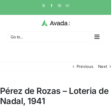
Skip
X
Facebook
Instagram
Email
to
content
Go to...
Previous
Next
Pérez de Rozas – Loteria de
Nadal, 1941