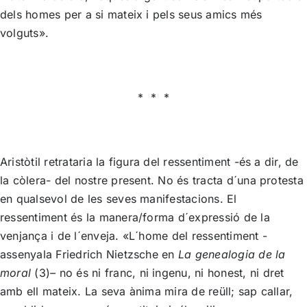
dels homes per a si mateix i pels seus amics més
volguts».
* * *
Aristòtil retrataria la figura del ressentiment -és a dir, de
la còlera- del nostre present. No és tracta d´una protesta
en qualsevol de les seves manifestacions. El
ressentiment és la manera/forma d´expressió de la
venjança i de l´enveja. «L´home del ressentiment -
assenyala Friedrich Nietzsche en
La genealogia de la
moral
(3)
–
no és ni franc, ni ingenu, ni honest, ni dret
amb ell mateix. La seva ànima mira de reüll; sap callar,