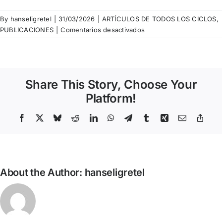
By
hanseligretel
|
31/03/2026
|
ARTÍCULOS DE TODOS LOS CICLOS
,
en
PUBLICACIONES
|
Comentarios desactivados
Miquel
Porta
Perales
–
Share This Story, Choose Your
El
ressentiment
Platform!
i
els
Facebook
X
Bluesky
Reddit
LinkedIn
WhatsApp
Telegram
Tumblr
Xing
Email
Copy
Link
ressentits
About the Author:
hanseligretel