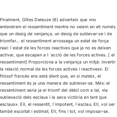
Finalment, Gilles Deleuze (6) adverteix que «no
entendrem el ressentiment mentre no veiem en ell només
que un desig de venjança, un desig de sublevar-se i de
triomfar… el ressentiment arrossega un estat de força
real: l´estat de les forces reactives que ja no es deixen
activar, que escapen a l ´acció de les forces actives. [ el
ressentiment] Proporciona a la venjança un mitjà: invertir
la relació normal de les forces actives i reactives». El
filòsof francès ens està dient que, en si mateix, el
ressentiment és ja una manera de sublevar-se. Més: el
ressentiment seria ja el triomf del dèbil com a tal, «la
sublevació dels esclaus i la seva victòria en tant que
esclaus». Ell, el ressentit, l´impotent, l´esclau; Ell, vol ser
també escoltat i estimat; Ell, fins i tot, vol imposar-se.