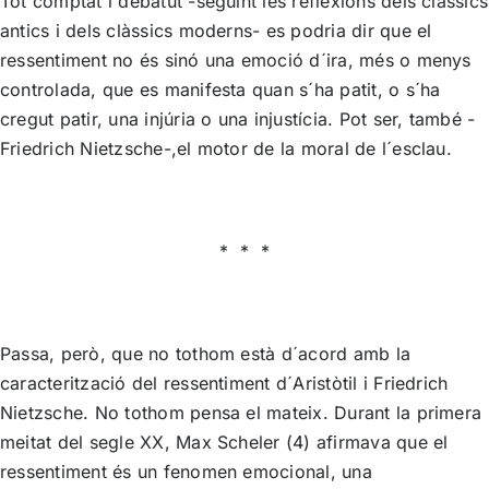
Tot comptat i debatut -seguint les reflexions dels clàssics
antics i dels clàssics moderns- es podria dir que el
ressentiment no és sinó una emoció d´ira, més o menys
controlada, que es manifesta quan s´ha patit, o s´ha
cregut patir, una injúria o una injustícia. Pot ser, també -
Friedrich Nietzsche-,el motor de la moral de l´esclau.
* * *
Passa, però, que no tothom està d´acord amb la
caracterització del ressentiment d´Aristòtil i Friedrich
Nietzsche. No tothom pensa el mateix. Durant la primera
meitat del segle XX, Max Scheler (4) afirmava que el
ressentiment és un fenomen emocional, una