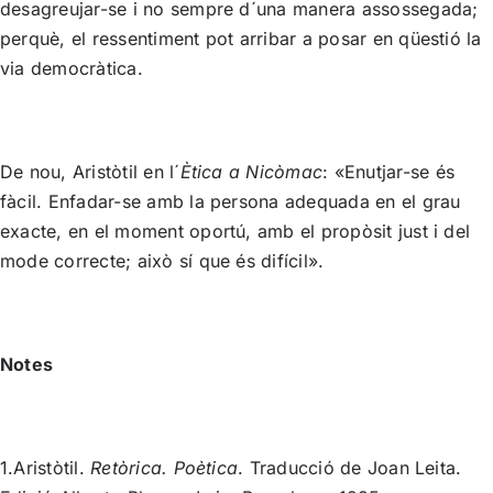
desagreujar-se i no sempre d´una manera assossegada;
perquè, el ressentiment pot arribar a posar en qüestió la
via democràtica.
De nou, Aristòtil en l´
Ètica a Nicòmac
: «Enutjar-se és
fàcil. Enfadar-se amb la persona adequada en el grau
exacte, en el moment oportú, amb el propòsit just i del
mode correcte; això sí que és difícil».
Notes
1.Aristòtil.
Retòrica. Poètica
. Traducció de Joan Leita.