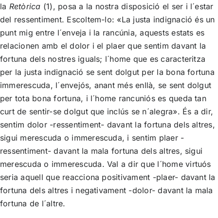
la
Retòrica
(1), posa a la nostra disposició el ser i l´estar
del ressentiment. Escoltem-lo: «La justa indignació és un
punt mig entre l´enveja i la rancúnia, aquests estats es
relacionen amb el dolor i el plaer que sentim davant la
fortuna dels nostres iguals; l´home que es caracteritza
per la justa indignació se sent dolgut per la bona fortuna
immerescuda, l´envejós, anant més enllà, se sent dolgut
per tota bona fortuna, i l´home rancuniós es queda tan
curt de sentir-se dolgut que inclús se n´alegra». És a dir,
sentim dolor -ressentiment- davant la fortuna dels altres,
sigui merescuda o immerescuda, i sentim plaer -
ressentiment- davant la mala fortuna dels altres, sigui
merescuda o immerescuda. Val a dir que l´home virtuós
seria aquell que reacciona positivament -plaer- davant la
fortuna dels altres i negativament -dolor- davant la mala
fortuna de l´altre.