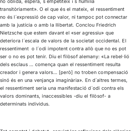
no oblida, espera, s´empetiteix i s´humilia
transitòriament». O el que és el mateix, el ressentiment
no és l´expressió de cap valor, ni tampoc pot connectar
amb la justícia o amb la llibertat. Conclou Friedrich
Nietzsche que estem davant el «ser agressiu» que
deteriora l´escala de valors de la societat occidental. El
ressentiment o l´odi impotent contra allò que no es pot
ser o no es pot tenir. Diu el filòsof alemany: «La rebel·lió
dels esclaus … comença quan el ressentiment resulta
creador i genera valors… [però] no troben compensació
sinó és en una venjança imaginària». En d´altres termes,
el ressentiment seria una manifestació d´odi contra els
valors dominants, inaccessibles -diu el filòsof- a
determinats individus.