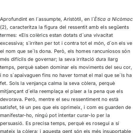
Aprofundint en l´assumpte, Aristòtil, en l´
Ètica a Nicòmac
(2)
,
caracteritza la figura del ressentit amb els següents
termes: «Els colèrics estan dotats d´una vivacitat
excessiva; s´irriten per tot i contra tot el món, d´on els ve
el nom que se´ls dona. Però, els homes rancuniosos són
més difícils de governar; la seva irritació dura llarg
temps, perquè saben dominar els moviments del seu cor,
i no s´apaivaguen fins no haver tornat el mal que se´ls ha
fet. Sols la venjança calma la seva còlera, perquè
mitjançant d´ella reemplaça el plaer a la pena que els
devorava. Però, mentre el seu ressentiment no està
satisfet, té un pes que els oprimeix, i com es guarden de
manifestar-ho, ningú pot intentar curar-lo per la
persuasió. Es precisa temps, perquè es rosegui a sí
mateix la còlera; i aquesta gent són els més insuportable