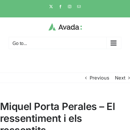
Skip
X
Facebook
Instagram
Email
to
content
Go to...
Previous
Next
Miquel Porta Perales – El
ressentiment i els