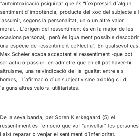
“autointoxicació psíquica” que és “l´expressió d´algun
sentiment d´impotència, producte del xoc del subjecte a l
´assumir, segons la personalitat, un o un altre valor
moral… L´origen del ressentiment és en la major de les
ocasions personal; però és igualment possible descobrir
una espècie de ressentiment col·lectiu”. En qualsevol cas,
Max Scheler acaba acceptant el ressentiment -que pot
ser actiu o passiu- en admetre que en ell pot haver-hi
altruisme, una reivindicació de la igualtat entre els
homes, i l´afirmació d´un subjectivisme axiològic i d
´alguns altres valors utilitaristes.
De la seva banda, per Soren Kierkegaard (5) el
ressentiment és l´emoció que vol “anivellar” les persones
i així reparar o venjar el sentiment d´inferioritat.