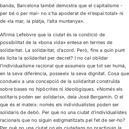
banda, Barcelona també demostra que el capitalisme -
per bé o per mal- no s’ha apoderat de «l’espai total» ni
de «la mar, la platja, l’alta muntanya».
Afirma Lefebvre que la ciutat és la condició de
possibilitat de la «bona vida» entesa en termes de
solidaritat. La solidaritat, d’acord. Però, fins a quin punt
és lícita la solidaritat per decret? I no cal oblidar
l’individualisme racional que assumeix que tot ser humà,
en la seva diferència, posseeix la seva dignitat. Cosa que
condueix a una concepció de la solidaritat construïda
sobre bases no hipòcrites ni ideològiques. «Només els
solitaris poden ser solidaris», deia José Bergamín. O el
que és el mateix: només els individualistes poden ser
solidaris de debò. Per què no una ciutat d’individualistes
racionals que no siguin estigmatitzats pel fet de ser-ho?
Per què no una ciutat on els ciutadans no practiquin la