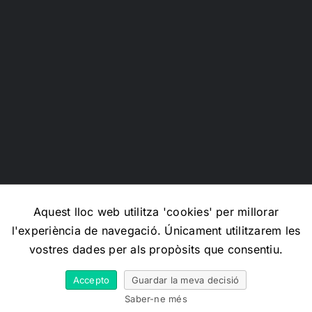
Aquest lloc web utilitza 'cookies' per millorar
l'experiència de navegació. Únicament utilitzarem les
Copyright 2012 - 2026 |
Avada Website Builder
by
Avada
|
vostres dades per als propòsits que consentiu.
All Rights Reserved | Powered by
WordPress
Accepto
Guardar la meva decisió
X
Facebook
Instagram
Email
Saber-ne més