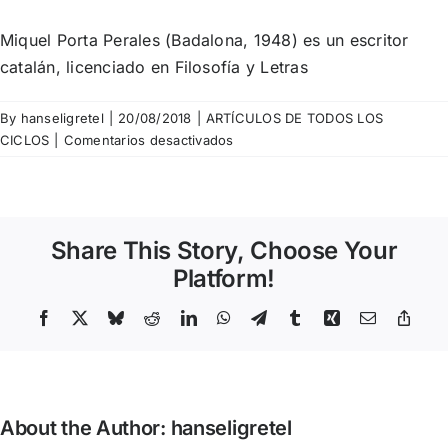
Miquel Porta Perales (Badalona, 1948) es un escritor
catalán, licenciado en Filosofía y Letras
By
hanseligretel
|
20/08/2018
|
ARTÍCULOS DE TODOS LOS
en
CICLOS
|
Comentarios desactivados
Miquel
Porta
Perales
–
Share This Story, Choose Your
Afirma
Lefebvre
Platform!
Facebook
X
Bluesky
Reddit
LinkedIn
WhatsApp
Telegram
Tumblr
Xing
Email
Copy
Link
About the Author:
hanseligretel