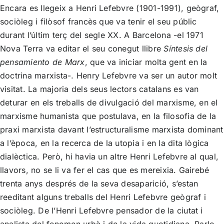
Encara es llegeix a Henri Lefebvre (1901-1991), geògraf,
sociòleg i filòsof francès que va tenir el seu públic
durant l’últim terç del segle XX. A Barcelona -el 1971
Nova Terra va editar el seu conegut llibre
Síntesis del
pensamiento de Marx
, que va iniciar molta gent en la
doctrina marxista-. Henry Lefebvre va ser un autor molt
visitat. La majoria dels seus lectors catalans es van
deturar en els treballs de divulgació del marxisme, en el
marxisme humanista que postulava, en la filosofia de la
praxi marxista davant l’estructuralisme marxista dominant
a l’època, en la recerca de la utopia i en la dita lògica
dialèctica. Però, hi havia un altre Henri Lefebvre al qual,
llavors, no se li va fer el cas que es mereixia. Gairebé
trenta anys després de la seva desaparició, s’estan
reeditant alguns treballs del Henri Lefebvre geògraf i
sociòleg. De l’Henri Lefebvre pensador de la ciutat i
analista del fenomen urbà i de la vida quotidiana. Parlo