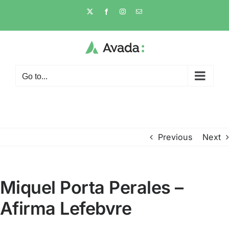
Skip
X
Facebook
Instagram
Email
to
content
Go to...
Previous
Next
Miquel Porta Perales –
Afirma Lefebvre