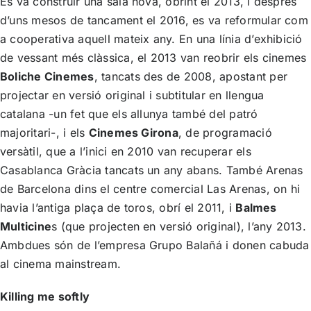
Es va construir una sala nova, obrint el 2013, i després
d’uns mesos de tancament el 2016, es va reformular com
a cooperativa aquell mateix any. En una línia d’exhibició
de vessant més clàssica, el 2013 van reobrir els cinemes
Boliche Cinemes
, tancats des de 2008, apostant per
projectar en versió original i subtitular en llengua
catalana -un fet que els allunya també del patró
majoritari-, i els
Cinemes Girona
, de programació
versàtil, que a l’inici en 2010 van recuperar els
Casablanca Gràcia tancats un any abans. També Arenas
de Barcelona dins el centre comercial Las Arenas, on hi
havia l’antiga plaça de toros, obrí el 2011, i
Balmes
Multicine
s (que projecten en versió original), l’any 2013.
Ambdues són de l’empresa Grupo Balañá i donen cabuda
al cinema mainstream.
Killing me softly