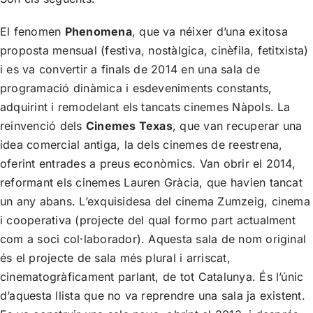
El fenomen
Phenomena
, que va néixer d’una exitosa
proposta mensual (festiva, nostàlgica, cinèfila, fetitxista)
i es va convertir a finals de 2014 en una sala de
programació dinàmica i esdeveniments constants,
adquirint i remodelant els tancats cinemes Nàpols. La
reinvenció dels
Cinemes Texas
, que van recuperar una
idea comercial antiga, la dels cinemes de reestrena,
oferint entrades a preus econòmics. Van obrir el 2014,
reformant els cinemes Lauren Gràcia, que havien tancat
un any abans. L’exquisidesa del cinema Zumzeig, cinema
i cooperativa (projecte del qual formo part actualment
com a soci col·laborador). Aquesta sala de nom original
és el projecte de sala més plural i arriscat,
cinematogràficament parlant, de tot Catalunya. És l’únic
d’aquesta llista que no va reprendre una sala ja existent.