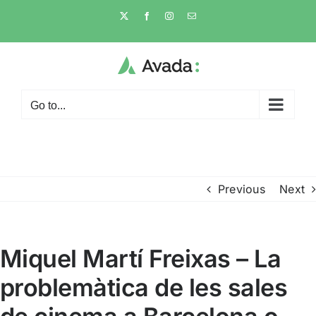
Skip
X
Facebook
Instagram
Email
to
content
Go to...
Previous
Next
Miquel Martí Freixas – La
problemàtica de les sales