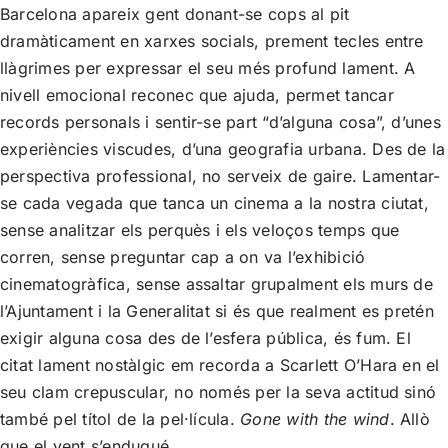
Barcelona apareix gent donant-se cops al pit
dramàticament en xarxes socials, prement tecles entre
llàgrimes per expressar el seu més profund lament. A
nivell emocional reconec que ajuda, permet tancar
records personals i sentir-se part “d’alguna cosa”, d’unes
experiències viscudes, d’una geografia urbana. Des de la
perspectiva professional, no serveix de gaire. Lamentar-
se cada vegada que tanca un cinema a la nostra ciutat,
sense analitzar els perquès i els veloços temps que
corren, sense preguntar cap a on va l’exhibició
cinematogràfica, sense assaltar grupalment els murs de
l’Ajuntament i la Generalitat si és que realment es pretén
exigir alguna cosa des de l’esfera pública, és fum. El
citat lament nostàlgic em recorda a Scarlett O’Hara en el
seu clam crepuscular, no només per la seva actitud sinó
també pel títol de la pel·lícula.
Gone with the wind
. Allò
que el vent s’endugué.