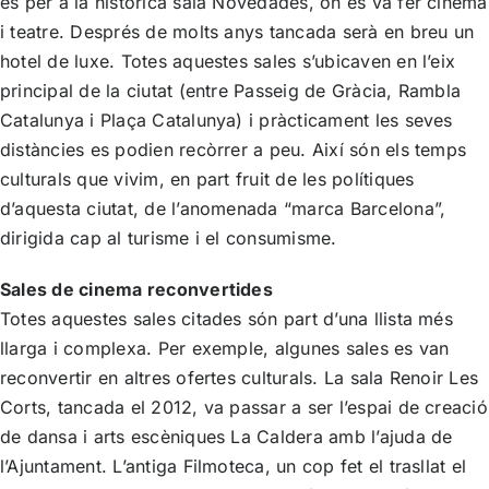
és per a la històrica sala Novedades, on es va fer cinema
i teatre. Després de molts anys tancada serà en breu un
hotel de luxe. Totes aquestes sales s’ubicaven en l’eix
principal de la ciutat (entre Passeig de Gràcia, Rambla
Catalunya i Plaça Catalunya) i pràcticament les seves
distàncies es podien recòrrer a peu. Així són els temps
culturals que vivim, en part fruit de les polítiques
d’aquesta ciutat, de l’anomenada “marca Barcelona”,
dirigida cap al turisme i el consumisme.
Sales de cinema reconvertides
Totes aquestes sales citades són part d’una llista més
llarga i complexa. Per exemple, algunes sales es van
reconvertir en altres ofertes culturals. La sala Renoir Les
Corts, tancada el 2012, va passar a ser l’espai de creació
de dansa i arts escèniques La Caldera amb l’ajuda de
l’Ajuntament. L’antiga Filmoteca, un cop fet el trasllat el