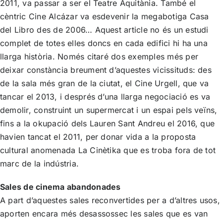
2011, va passar a ser el Teatre Aquitània. També el
cèntric Cine Alcázar va esdevenir la megabotiga Casa
del Libro des de 2006… Aquest article no és un estudi
complet de totes elles doncs en cada edifici hi ha una
llarga història. Només citaré dos exemples més per
deixar constància breument d’aquestes vicissituds: des
de la sala més gran de la ciutat, el Cine Urgell, que va
tancar el 2013, i després d’una llarga negociació es va
demolir, construint un supermercat i un espai pels veïns,
fins a la okupació dels Lauren Sant Andreu el 2016, que
havien tancat el 2011, per donar vida a la proposta
cultural anomenada La Cinètika que es troba fora de tot
marc de la indústria.
Sales de cinema abandonades
A part d’aquestes sales reconvertides per a d’altres usos,
aporten encara més desassossec les sales que es van