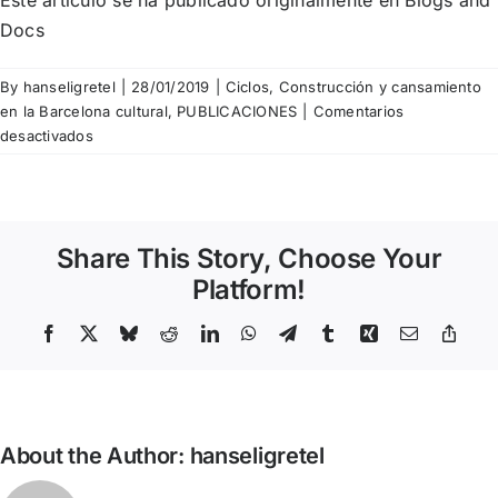
Docs
By
hanseligretel
|
28/01/2019
|
Ciclos
,
Construcción y cansamiento
en la Barcelona cultural
,
PUBLICACIONES
|
Comentarios
en
desactivados
Miquel
Martí
Freixas
–
Share This Story, Choose Your
La
problemàtica
Platform!
de
les
Facebook
X
Bluesky
Reddit
LinkedIn
WhatsApp
Telegram
Tumblr
Xing
Email
Copy
Link
sales
de
cinema
a
About the Author:
hanseligretel
Barcelona
o