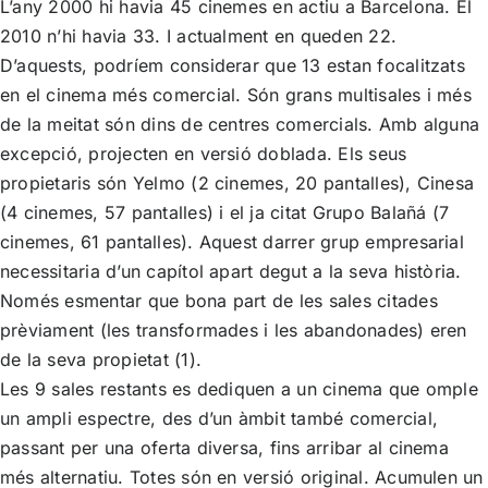
L’any 2000 hi havia 45 cinemes en actiu a Barcelona. El
2010 n’hi havia 33. I actualment en queden 22.
D’aquests, podríem considerar que 13 estan focalitzats
en el cinema més comercial. Són grans multisales i més
de la meitat són dins de centres comercials. Amb alguna
excepció, projecten en versió doblada. Els seus
propietaris són Yelmo (2 cinemes, 20 pantalles), Cinesa
(4 cinemes, 57 pantalles) i el ja citat Grupo Balañá (7
cinemes, 61 pantalles). Aquest darrer grup empresarial
necessitaria d’un capítol apart degut a la seva història.
Només esmentar que bona part de les sales citades
prèviament (les transformades i les abandonades) eren
de la seva propietat (1).
Les 9 sales restants es dediquen a un cinema que omple
un ampli espectre, des d’un àmbit també comercial,
passant per una oferta diversa, fins arribar al cinema
més alternatiu. Totes són en versió original. Acumulen un