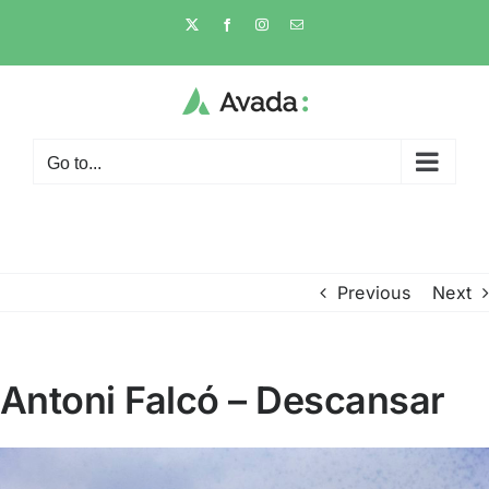
Skip
X
Facebook
Instagram
Email
to
content
Go to...
Previous
Next
Antoni Falcó – Descansar