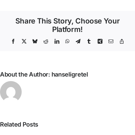
Falcó
–
Descansar
Share This Story, Choose Your
Platform!
Facebook
X
Bluesky
Reddit
LinkedIn
WhatsApp
Telegram
Tumblr
Xing
Email
Copy
Link
About the Author:
hanseligretel
David
Related Posts
Castillo