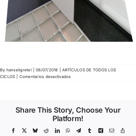
By
hanseligretel
|
06/07/2018
|
ARTÍCULOS DE TODOS LOS
en
CICLOS
|
Comentarios desactivados
Mariano
Zuzunaga
–
The
Share This Story, Choose Your
open
door,
Platform!
2011
Facebook
X
Bluesky
Reddit
LinkedIn
WhatsApp
Telegram
Tumblr
Xing
Email
Copy
Link