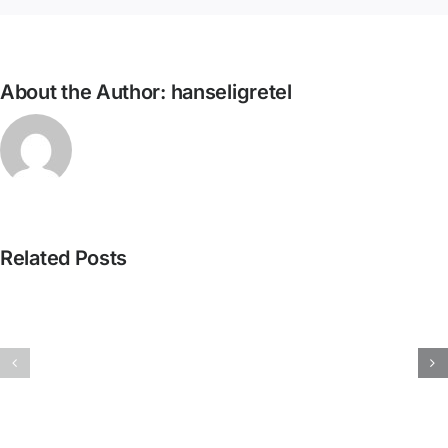
About the Author:
hanseligretel
David
Related Posts
Miquel
Castillo
Porta
–
Perales
Com
–
ser
El
perfecte,
ressenti
apunts
i