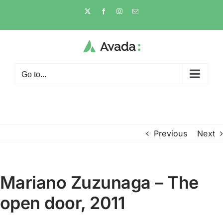
Skip
X
Facebook
Instagram
Email
to
content
Go to...
Previous
Next
Mariano Zuzunaga – The
open door, 2011