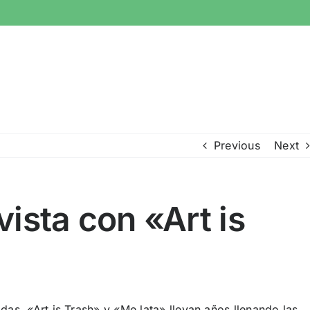
Previous
Next
vista con «Art is
as, «Art is Trash» y «Me lata» llevan años llenando las