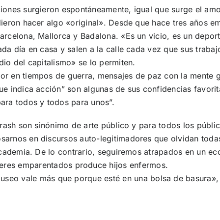
iones surgieron espontáneamente, igual que surge el amor
dieron hacer algo «original». Desde que hace tres años e
arcelona, Mallorca y Badalona. «Es un vicio, es un depor
ada día en casa y salen a la calle cada vez que sus trabaj
dio del capitalismo» se lo permiten.
r en tiempos de guerra, mensajes de paz con la mente gu
ue indica acción” son algunas de sus confidencias favorit
ara todos y todos para unos”.
 Trash son sinónimo de arte público y para todos los públ
arnos en discursos auto-legitimadores que olvidan todas 
 academia. De lo contrario, seguiremos atrapados en un e
seres emparentados produce hijos enfermos.
 museo vale más que porque esté en una bolsa de basura», A