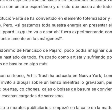
ona con un arte espontáneo y directo que busca ante todo
stitución-arte se ha convertido en elemento totemizador y
. Pero, «si gastamos toda nuestra energía en presentar e
 Lippard- «¿quién va a estar ahí fuera experimentando con
oluntariamente en los márgenes?’.
eudónimo de Francisco de Pájaro, poco podía imaginar que s
ue hastiado de todo, frustrado como artista y sufriendo po
s de basura en algo más.
on un tebeo, Art is Trash ha actuado en Nueva York, Lond
 invitó a dibujar sobre un lienzo mientras lo gravaban, p
s: puertas, colchones, cajas o bolsas de basura se convi
s escenas cargadas de sarcasmo.
o o murales publicitarios, empezó en la calle en la madu