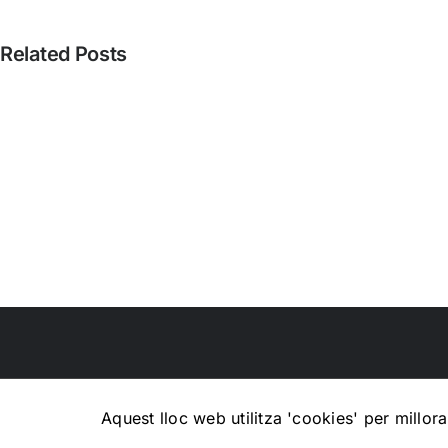
Related Posts
David
Castillo
–
Com
ser
perfecte,
apunts
sobre
Aníbal
Cristobo
Aquest lloc web utilitza 'cookies' per millo