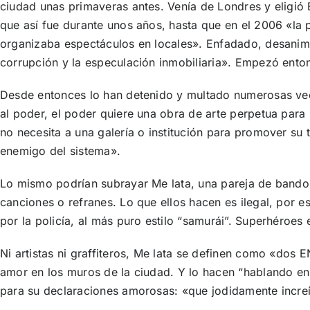
ciudad unas primaveras antes. Venía de Londres y eligió
que así fue durante unos años, hasta que en el 2006 «la po
organizaba espectáculos en locales». Enfadado, desanimado
corrupción y la especulación inmobiliaria». Empezó enton
Desde entonces lo han detenido y multado numerosas vece
al poder, el poder quiere una obra de arte perpetua para 
no necesita a una galería o institución para promover su 
enemigo del sistema».
Lo mismo podrían subrayar Me lata, una pareja de bandol
canciones o refranes. Lo que ellos hacen es ilegal, por e
por la policía, al más puro estilo “samurái”. Superhéroe
Ni artistas ni graffiteros, Me lata se definen como «do
amor en los muros de la ciudad. Y lo hacen “hablando en 
para su declaraciones amorosas: «que jodidamente increíb