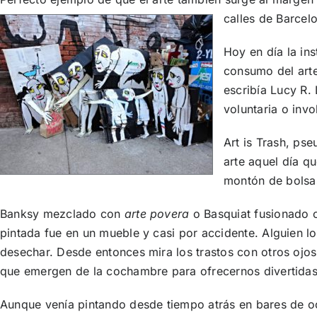
calles de Barcel
Hoy en día la in
consumo del arte
escribía Lucy R.
voluntaria o inv
Art is Trash, ps
arte aquel día q
montón de bolsa
Banksy mezclado con
arte povera
o Basquiat fusionado c
pintada fue en un mueble y casi por accidente. Alguien lo
desechar. Desde entonces mira los trastos con otros ojo
que emergen de la cochambre para ofrecernos divertida
Aunque venía pintando desde tiempo atrás en bares de oci