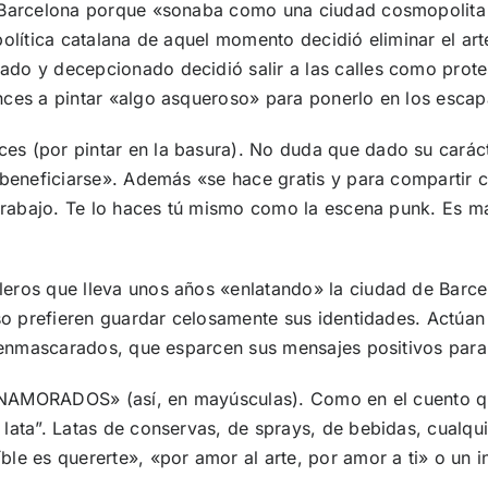
 Barcelona porque «sonaba como una ciudad cosmopolita ba
lítica catalana de aquel momento decidió eliminar el arte 
 y decepcionado decidió salir a las calles como protesta 
ces a pintar «algo asqueroso» para ponerlo en los escapa
s (por pintar en la basura). No duda que dado su carácte
beneficiarse». Además «se hace gratis y para compartir co
trabajo. Te lo haces tú mismo como la escena punk. Es más
eros que lleva unos años «enlatando» la ciudad de Barce
so prefieren guardar celosamente sus identidades. Actúan d
s enmascarados, que esparcen sus mensajes positivos para
s ENAMORADOS» (así, en mayúsculas). Como en el cuento qu
lata”. Latas de conservas, de sprays, de bebidas, cualqui
le es quererte», «por amor al arte, por amor a ti» o un i