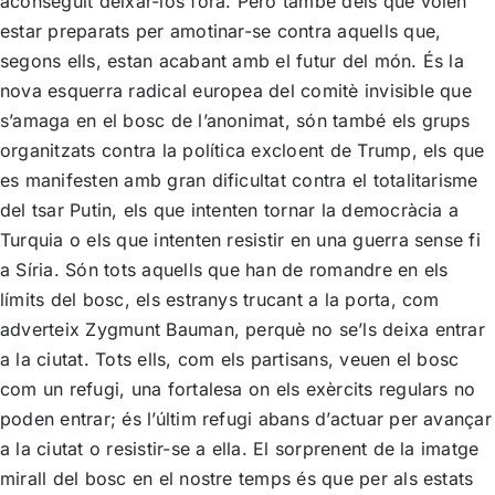
aconseguit deixar-los fora. Però també dels que volen
estar preparats per amotinar-se contra aquells que,
segons ells, estan acabant amb el futur del món. És la
nova esquerra radical europea del comitè invisible que
s’amaga en el bosc de l’anonimat, són també els grups
organitzats contra la política excloent de Trump, els que
es manifesten amb gran dificultat contra el totalitarisme
del tsar Putin, els que intenten tornar la democràcia a
Turquia o els que intenten resistir en una guerra sense fi
a Síria. Són tots aquells que han de romandre en els
límits del bosc, els estranys trucant a la porta, com
adverteix Zygmunt Bauman, perquè no se’ls deixa entrar
a la ciutat. Tots ells, com els partisans, veuen el bosc
com un refugi, una fortalesa on els exèrcits regulars no
poden entrar; és l’últim refugi abans d’actuar per avançar
a la ciutat o resistir-se a ella. El sorprenent de la imatge
mirall del bosc en el nostre temps és que per als estats