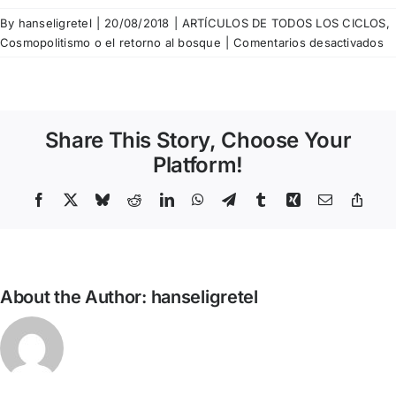
By
hanseligretel
|
20/08/2018
|
ARTÍCULOS DE TODOS LOS CICLOS
,
e
Cosmopolitismo o el retorno al bosque
|
Comentarios desactivados
Fè
Ri
El
b
Share This Story, Choose Your
d
Platform!
Facebook
X
Bluesky
Reddit
LinkedIn
WhatsApp
Telegram
Tumblr
Xing
Email
Copy
Link
About the Author:
hanseligretel