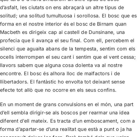
d’asfalt, les ciutats on ens abraçarà un altre tipus de
solitud; una solitud tumultuosa i sorollosa. El bosc que es
forma en el nostre interior és el bosc de Birnam quan
Macbeth es dirigeix cap al castell de Dunsinane, una
profecia que li avança el seu final. Com ell, percebem el
silenci que aguaita abans de la tempesta, sentim com els
ocells interrompen el seu cant i sentim que el vent cessa;
llavors sabem que alguna cosa dolenta va al nostre
encontre. El bosc és alhora lloc de malfactors i de
llibertadors. El fantàstic ho envolta tot deixant sense
efecte tot allò que no ocorre en els seus confins.
En un moment de grans convulsions en el món, una part
d’ell sembla dirigir-se als boscos per rearmar una idea
diferent d’ell mateix. Es tracta d’un emboscament, com a
forma d’apartar-se d’una realitat que està a punt o ja ha