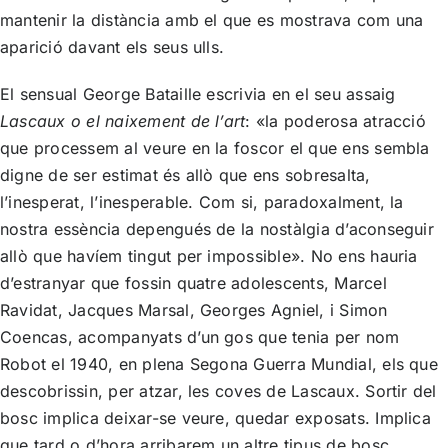
mantenir la distància amb el que es mostrava com una
aparició davant els seus ulls.
El sensual George Bataille escrivia en el seu assaig
Lascaux o el naixement de l’art
: «la poderosa atracció
que processem al veure en la foscor el que ens sembla
digne de ser estimat és allò que ens sobresalta,
l’inesperat, l’inesperable. Com si, paradoxalment, la
nostra essència depengués de la nostàlgia d’aconseguir
allò que havíem tingut per impossible». No ens hauria
d’estranyar que fossin quatre adolescents, Marcel
Ravidat, Jacques Marsal, Georges Agniel, i Simon
Coencas, acompanyats d’un gos que tenia per nom
Robot el 1940, en plena Segona Guerra Mundial, els que
descobrissin, per atzar, les coves de Lascaux. Sortir del
bosc implica deixar-se veure, quedar exposats. Implica
que tard o d’hora arribarem un altre tipus de bosc