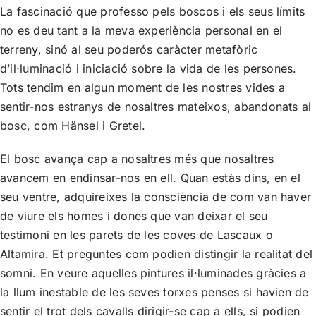
La fascinació que professo pels boscos i els seus límits
no es deu tant a la meva experiència personal en el
terreny, sinó al seu poderós caràcter metafòric
d’il·luminació i iniciació sobre la vida de les persones.
Tots tendim en algun moment de les nostres vides a
sentir-nos estranys de nosaltres mateixos, abandonats al
bosc, com Hänsel i Gretel.
El bosc avança cap a nosaltres més que nosaltres
avancem en endinsar-nos en ell. Quan estàs dins, en el
seu ventre, adquireixes la consciència de com van haver
de viure els homes i dones que van deixar el seu
testimoni en les parets de les coves de Lascaux o
Altamira. Et preguntes com podien distingir la realitat del
somni. En veure aquelles pintures il·luminades gràcies a
la llum inestable de les seves torxes penses si havien de
sentir el trot dels cavalls dirigir-se cap a ells, si podien