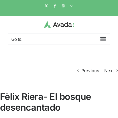
Skip
X
Facebook
Instagram
Email
to
content
Go to...
Previous
Next
Fèlix Riera- El bosque
desencantado