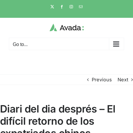
Skip
X
Facebook
Instagram
Email
to
content
Go to...
Previous
Next
Diari del dia després – El
difícil retorno de los