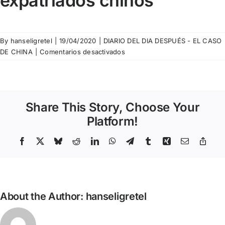
expatriados chinos
By
hanseligretel
|
19/04/2020
|
DIARIO DEL DIA DESPUÉS - EL CASO
en
DE CHINA
|
Comentarios desactivados
Diari
del
dia
després
Share This Story, Choose Your
–
El
Platform!
difícil
retorno
Facebook
X
Bluesky
Reddit
LinkedIn
WhatsApp
Telegram
Tumblr
Xing
Email
Copy
Link
de
los
expatriados
chinos
About the Author:
hanseligretel