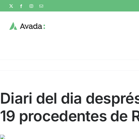
Skip
X
Facebook
Instagram
Email
to
content
Diari del dia despr
19 procedentes de R