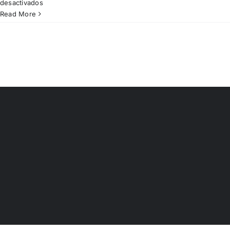
en
desactivados
DIÁLOGO
Read More
Nº6
–
Marina
Garcés
i
Xavier
Rubert
de
Ventós