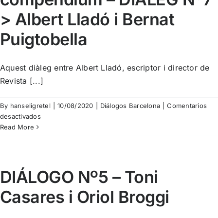
i
> Albert Lladó i Bernat
He
Bon
Puigtobella
Aquest diàleg entre Albert Lladó, escriptor i director de
Revista [...]
By
hanseligretel
|
10/08/2020
|
Diálogos Barcelona
|
Comentarios
en
desactivados
Republicat
Read More
del
1r
compèndium
–
DIÁLOGO Nº5 – Toni
DIÀLEG
Casares i Oriol Broggi
Nº7
>
Albert