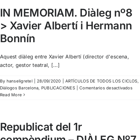
SALVAR
EL
IN MEMORIAM. Diàleg nº8
GAT
> Xavier Albertí i Hermann
III.
Diàleg
Bonnín
2:
Marta
Barceló
Aquest diàleg entre Xavier Albertí (director d'escena,
Quer
i
actor, gestor teatral, [...]
Rafael
Nadal
By
hanseligretel
|
28/09/2020
|
ARTÍCULOS DE TODOS LOS CICLOS
,
en
Diálogos Barcelona
,
PUBLICACIONES
|
Comentarios desactivados
IN
Read More
ME
Dià
nº8
>
Republicat del 1r
Xav
compèndium – DIÀLEG Nº7
Albe