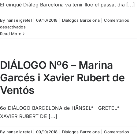
Lladó
El cinquè Diàleg Barcelona va tenir lloc el passat dia [...]
i
Bernat
By
hanseligretel
|
09/10/2018
|
Diálogos Barcelona
|
Comentarios
Puigtobella
en
desactivados
DIÁLOGO
Read More
Nº5
–
Toni
Casares
DIÁLOGO Nº6 – Marina
i
Garcés i Xavier Rubert de
Oriol
Broggi
Ventós
6o DIÁLOGO BARCELONA de HÄNSEL* I GRETEL*
XAVIER RUBERT DE [...]
By
hanseligretel
|
09/10/2018
|
Diálogos Barcelona
|
Comentarios