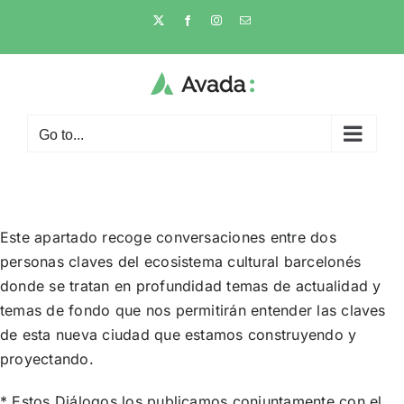
Skip
X
Facebook
Instagram
Email
to
content
Go to...
Este apartado recoge conversaciones entre dos
personas claves del ecosistema cultural barcelonés
donde se tratan en profundidad temas de actualidad y
temas de fondo que nos permitirán entender las claves
de esta nueva ciudad que estamos construyendo y
proyectando.
* Estos Diálogos los publicamos conjuntamente con el