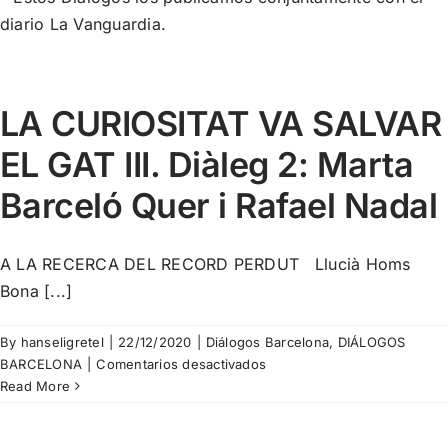
diario La Vanguardia.
LA CURIOSITAT VA SALVAR
EL GAT III. Diàleg 2: Marta
Barceló Quer i Rafael Nadal
A LA RECERCA DEL RECORD PERDUT Llucià Homs
Bona [...]
By
hanseligretel
|
22/12/2020
|
Diálogos Barcelona
,
DIÁLOGOS
en
BARCELONA
|
Comentarios desactivados
LA
Read More
CURIOSITAT
VA