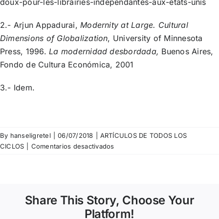
doux-pour-les-librairies-independantes-aux-etats-unis
2.- Arjun Appadurai,
Modernity at Large. Cultural
Dimensions of Globalization
, University of Minnesota
Press, 1996.
La modernidad desbordada,
Buenos Aires,
Fondo de Cultura Económica, 2001
3.- Idem.
By
hanseligretel
|
06/07/2018
|
ARTÍCULOS DE TODOS LOS
en
CICLOS
|
Comentarios desactivados
Antonio
Ramírez
–
David
Share This Story, Choose Your
y
Goliat
Platform!