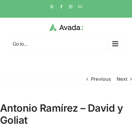
Skip
X
Facebook
Instagram
Email
to
content
Go to...
Previous
Next
Antonio Ramírez – David y
Goliat