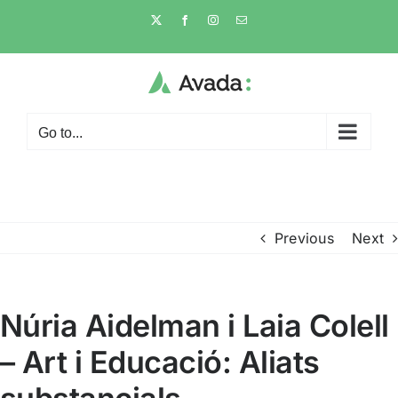
Skip
X
Facebook
Instagram
Email
to
content
Go to...
Previous
Next
Núria Aidelman i Laia Colell
– Art i Educació: Aliats