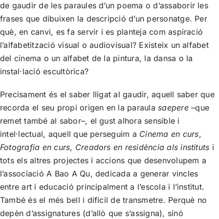
de gaudir de les paraules d’un poema o d’assaborir les
frases que dibuixen la descripció d’un personatge. Per
què, en canvi, es fa servir i es planteja com aspiració
l’alfabetització visual o audiovisual? Existeix un alfabet
del cinema o un alfabet de la pintura, la dansa o la
instal·lació escultòrica?
Precisament és el saber lligat al gaudir, aquell saber que
recorda el seu propi origen en la paraula
saepere
–que
remet també al sabor–, el gust alhora sensible i
intel·lectual, aquell que perseguim a
Cinema en curs
,
Fotografia en curs
,
Creadors en residència als instituts
i
tots els altres projectes i accions que desenvolupem a
l’associació A Bao A Qu, dedicada a generar vincles
entre art i educació principalment a l’escola i l’institut.
També és el més bell i difícil de transmetre. Perquè no
depèn d’assignatures (d’allò que s’assigna), sinó