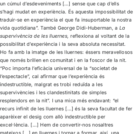
un cúmul d’esdeveniments […] sense que cap d’ells
s’hagi mudat en experiència. És aquesta impossibilitat de
traduir-se en experiència el que fa insuportable la nostra
vida quotidiana”. També George Didi-Huberman, a
La
supervivència de les lluernes,
reflexiona al voltant de la
possibilitat d’experiència i la seva absoluta necessitat.
Ho fa amb la imatge de les lluernes: éssers meravellosos
que només brillen en comunitat i en la foscor de la nit.
“Poc importa l’eficàcia universal de la “societat de
l’espectacle”, cal afirmar que l’experiència és
indestructible, malgrat es trobi reduïda a les
supervivències i les clandestinitats de simples
resplendors en la nit”. I una mica més endavant: “el
recurs infinit de les lluernes […] és la seva facultat de fer
aparèixer el desig com allò indestructible per
excel·lència. […] Hem de convertir-nos nosaltres
mateixos […] en lluernes i tornar a formar, així, una