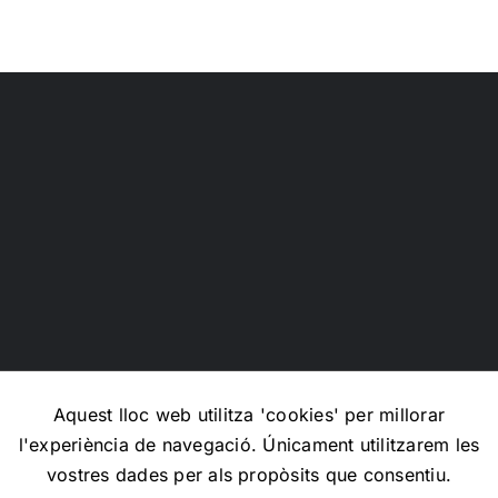
ressentit
Cristobo
Aquest lloc web utilitza 'cookies' per millorar
l'experiència de navegació. Únicament utilitzarem les
Copyright 2012 - 2026 |
Avada Website Builder
by
Avada
|
vostres dades per als propòsits que consentiu.
All Rights Reserved | Powered by
WordPress