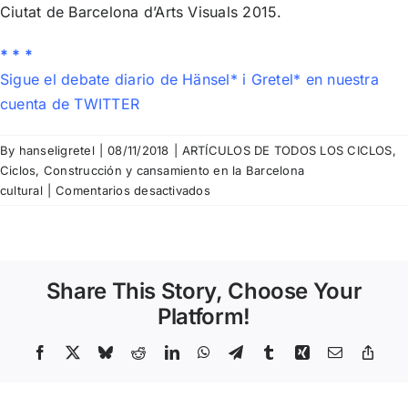
Ciutat de Barcelona d’Arts Visuals 2015.
* * *
Sigue el debate diario de Hänsel* i Gretel* en nuestra
cuenta de TWITTER
By
hanseligretel
|
08/11/2018
|
ARTÍCULOS DE TODOS LOS CICLOS
,
Ciclos
,
Construcción y cansamiento en la Barcelona
en
cultural
|
Comentarios desactivados
Núria
Aidelman
i
Laia
Share This Story, Choose Your
Colell
–
Platform!
Art
i
Facebook
X
Bluesky
Reddit
LinkedIn
WhatsApp
Telegram
Tumblr
Xing
Email
Copy
Link
Educació:
Aliats