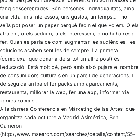
fang descerebrades. Són persones, individualitats, amb
una vida, uns interessos, uns gustos, un temps… I no
se’ls pot posar un paper perquè facin el que volem. O els
atraiem, o els seduïm, o els interessem, o no hi ha res a
fer. Quan es parla de com augmentar les audiències, les
solucions acaben sent les de sempre. La primera
(complexa, que donaria de si tot un altre post) és
l’educació. Està molt bé, però amb això pujarà el nombre
de consumidors culturals en un parell de generacions. I
de seguida arriba el fer packs amb aparcaments,
restaurants, millorar la web, fer una app, informar via
xarxes socials…
A la darrera Conferencia en Márketing de las Artes, que
organitza cada octubre a Madrid Asimétrica, Ben
Cameron
(http://www.imsearch.com/searches/details/content/S5-