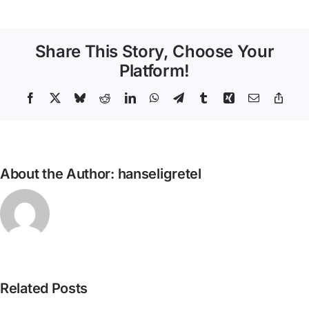
López
–
Creació
Share This Story, Choose Your
de
públics
Platform!
Facebook
X
Bluesky
Reddit
LinkedIn
WhatsApp
Telegram
Tumblr
Xing
Email
Copy
Link
About the Author:
hanseligretel
David
Related Posts
Miquel
Castillo