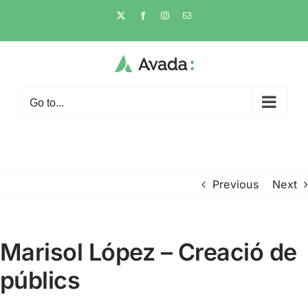
Skip
X
Facebook
Instagram
Email
to
content
Go to...
Previous
Next
Marisol López – Creació de
públics