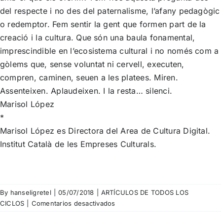
del respecte i no des del paternalisme, l’afany pedagògic
o redemptor. Fem sentir la gent que formen part de la
creació i la cultura. Que són una baula fonamental,
imprescindible en l’ecosistema cultural i no només com a
gòlems que, sense voluntat ni cervell, executen,
compren, caminen, seuen a les platees. Miren.
Assenteixen. Aplaudeixen. I la resta… silenci.
Marisol López
*
Marisol López
es Directora del Area de Cultura Digital.
Institut Català de les Empreses Culturals.
By
hanseligretel
|
05/07/2018
|
ARTÍCULOS DE TODOS LOS
en
CICLOS
|
Comentarios desactivados
Marisol