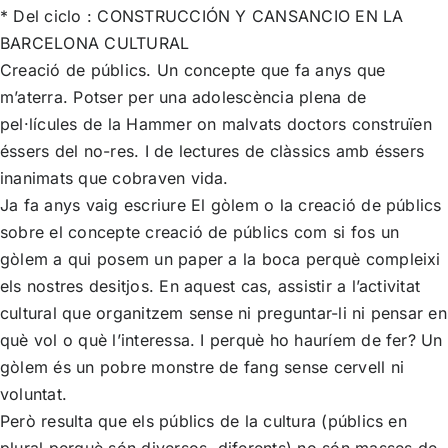
* Del ciclo : CONSTRUCCIÓN Y CANSANCIO EN LA
BARCELONA CULTURAL
Creació de públics. Un concepte que fa anys que
m’aterra. Potser per una adolescència plena de
pel·lícules de la Hammer on malvats doctors construïen
éssers del no-res. I de lectures de clàssics amb éssers
inanimats que cobraven vida.
Ja fa anys vaig escriure El gòlem o la creació de públics
sobre el concepte creació de públics com si fos un
gòlem a qui posem un paper a la boca perquè compleixi
els nostres desitjos. En aquest cas, assistir a l’activitat
cultural que organitzem sense ni preguntar-li ni pensar en
què vol o què l’interessa. I perquè ho hauríem de fer? Un
gòlem és un pobre monstre de fang sense cervell ni
voluntat.
Però resulta que els públics de la cultura (públics en
plural perquè són diversos, diferents) no són masses de