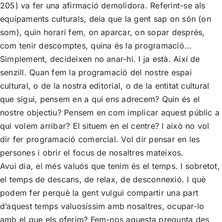
205) va fer una afirmació demolidora. Referint-se als
equipaments culturals, deia que la gent sap on són (on
som), quin horari fem, on aparcar, on sopar després,
com tenir descomptes, quina és la programació…
Simplement, decideixen no anar-hi. I ja està. Així de
senzill. Quan fem la programació del nostre espai
cultural, o de la nostra editorial, o de la entitat cultural
que sigui, pensem en a qui ens adrecem? Quin és el
nostre objectiu? Pensem en com implicar aquest públic a
qui volem arribar? El situem en el centre? I això no vol
dir fer programació comercial. Vol dir pensar en les
persones i obrir el focus de nosaltres mateixos.
Avui dia, el més valuós que tenim és el temps. I sobretot,
el temps de descans, de relax, de desconnexió. I què
podem fer perquè la gent vulgui compartir una part
d’aquest temps valuosíssim amb nosaltres, ocupar-lo
amb el que els oferim? Fem-nos aquesta pregunta des