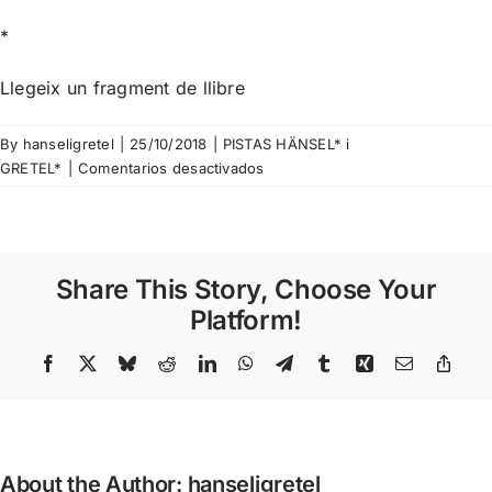
*
Llegeix un fragment de llibre
By
hanseligretel
|
25/10/2018
|
PISTAS HÄNSEL* i
en
GRETEL*
|
Comentarios desactivados
Pista
Nº
98
–
Share This Story, Choose Your
Deirdre
Bair
Platform!
–
Al
Facebook
X
Bluesky
Reddit
LinkedIn
WhatsApp
Telegram
Tumblr
Xing
Email
Copy
Link
Capone,
su
vida,
su
About the Author:
hanseligretel
legado