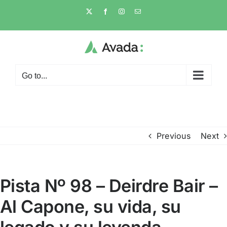
Skip
X
Facebook
Instagram
Email
to
content
Go to...
Previous
Next
Pista Nº 98 – Deirdre Bair –
Al Capone, su vida, su