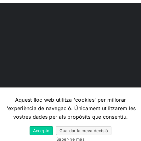
guiar
tu
presente
Aquest lloc web utilitza 'cookies' per millorar
l'experiència de navegació. Únicament utilitzarem les
Copyright 2012 - 2026 |
Avada Website Builder
by
Avada
|
vostres dades per als propòsits que consentiu.
All Rights Reserved | Powered by
WordPress
Accepto
Guardar la meva decisió
X
Facebook
Instagram
Email
Saber-ne més