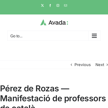
Skip
X
Facebook
Instagram
Email
to
content
Go to...
Previous
Next
Pérez de Rozas —
Manifestació de professors