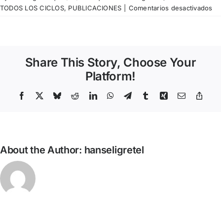
en
TODOS LOS CICLOS
,
PUBLICACIONES
|
Comentarios desactivados
Pé
de
Ro
—
Share This Story, Choose Your
Ma
de
Platform!
pr
de
Facebook
X
Bluesky
Reddit
LinkedIn
WhatsApp
Telegram
Tumblr
Xing
Email
Copy
Link
cat
About the Author:
hanseligretel