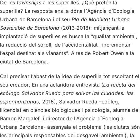
De les
townships
a les superilles. ¿Què pretén la
superilla? La resposta ens la dóna l´Agència d´Ecologia
Urbana de Barcelona i el seu
Pla de Mobilitat Urbana
Sostenible de Barcelona
(2013-2018): mitjançant la
implantació de superilles es busca la “qualitat ambiental,
la reducció del soroll, de l´accidentalitat i incrementar
l’espai destinat als vianants”. Aires de Robert Owen a la
ciutat de Barcelona.
Cal precisar l’abast de la idea de superilla tot escoltant el
seu creador. En una aclaridora entrevista (
La receta del
ecólogo Salvador Rueda para salvar las ciudades: las
supermanzanas
, 2018), Salvador Rueda –ecòleg,
llicenciat en ciències biològiques i psicologia, alumne de
Ramon Margalef, i director de l’Agència d´Ecologia
Urbana Barcelona- assenyala el problema (les ciutats són
les principals responsables del desgavell ambiental), la