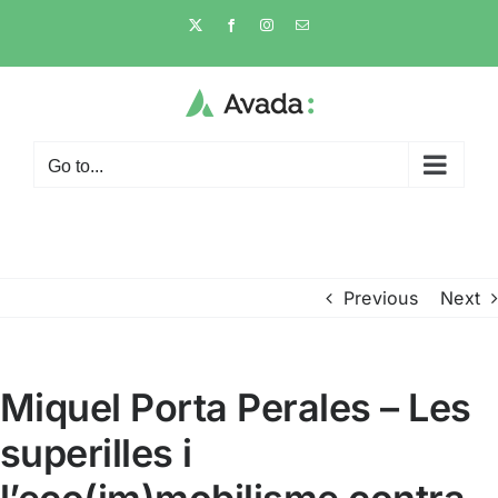
Skip
X
Facebook
Instagram
Email
to
content
Go to...
Previous
Next
Miquel Porta Perales – Les
superilles i