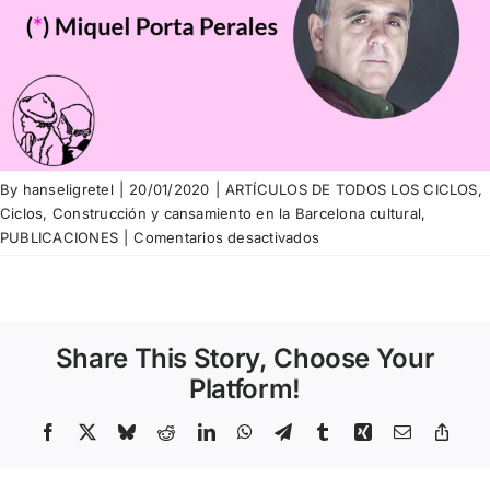
By
hanseligretel
|
20/01/2020
|
ARTÍCULOS DE TODOS LOS CICLOS
,
Ciclos
,
Construcción y cansamiento en la Barcelona cultural
,
en
PUBLICACIONES
|
Comentarios desactivados
Miquel
Porta
Perales
–
Share This Story, Choose Your
Les
superilles
Platform!
i
l’eco(im)mobilisme
Facebook
X
Bluesky
Reddit
LinkedIn
WhatsApp
Telegram
Tumblr
Xing
Email
Copy
Link
contra
la