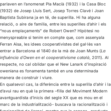
parlaven en l’anomenat Pla Macià (1932) i la Casa Bloc
(1932) de Josep Lluís Sert, Josep Torres Clavé i Joan
Baptista Subirana ja en té, de superilla. Hi ha alguna
relació, o aire de família, entre les superilles d’ahir i els
“nous emplaçaments” de Robert Owen? Hipòtesi no
menyspreable si tenim en compte que, com assenyala
Ferran Aisa, les idees cooperativistes del gal·lès van
entrar a Barcelona el 1840 de la mà de Joan Munts (
La
influència d´Owen en el cooperativisme català
, 2011). Al
respecte, no cal oblidar que el New Lanark d’inspiració
oweniana es fonamenta també en una determinada
manera de construir i viure.
En qualsevol cas, la diferència entre la superilla d’ahir i la
d’avui rau en què la primera –filla del Moviment Modern
avantguardista d’inicis del segle XX que es mou en el
marc de la industrialització- buscava la racionalització i
funcionalitat de l’espai, mentre que la segona –producte