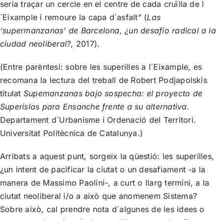
seria traçar un cercle en el centre de cada cruïlla de l
´Eixample i remoure la capa d´asfalt” (
Las
‘supermanzanas’ de Barcelona, ¿un desafío radical a la
ciudad neoliberal?
, 2017).
(Entre parèntesi: sobre les superilles a l´Eixample, es
recomana la lectura del treball de Robert Podjapolskis
titulat
Supemanzanas bajo sospecha: el proyecto de
Superislas para Ensanche frente a su alternativa.
Departament d´Urbanisme i Ordenació del Territori.
Universitat Politècnica de Catalunya.)
Arribats a aquest punt, sorgeix la qüestió: les superilles,
¿un intent de pacificar la ciutat o un desafiament -a la
manera de Massimo Paolini-, a curt o llarg termini, a la
ciutat neoliberal i/o a això que anomenem Sistema?
Sobre això, cal prendre nota d´algunes de les idees o