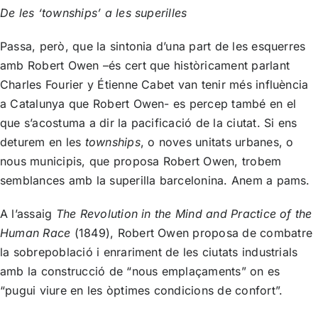
De les ‘townships’ a les superilles
Passa, però, que la sintonia d’una part de les esquerres
amb Robert Owen –és cert que històricament parlant
Charles Fourier y Étienne Cabet van tenir més influència
a Catalunya que Robert Owen- es percep també en el
que s’acostuma a dir la pacificació de la ciutat. Si ens
deturem en les
townships
, o noves unitats urbanes, o
nous municipis, que proposa Robert Owen, trobem
semblances amb la superilla barcelonina. Anem a pams.
A l’assaig
The Revolution in the Mind and Practice of the
Human Race
(1849), Robert Owen proposa de combatre
la sobrepoblació i enrariment de les ciutats industrials
amb la construcció de “nous emplaçaments” on es
“pugui viure en les òptimes condicions de confort”.