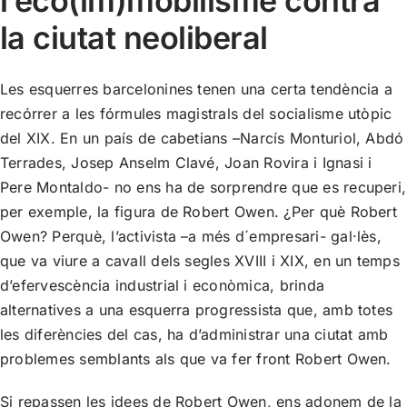
l’eco(im)mobilisme contra
la ciutat neoliberal
Les esquerres barcelonines tenen una certa tendència a
recórrer a les fórmules magistrals del socialisme utòpic
del XIX. En un país de cabetians –Narcís Monturiol, Abdó
Terrades, Josep Anselm Clavé, Joan Rovira i Ignasi i
Pere Montaldo- no ens ha de sorprendre que es recuperi,
per exemple, la figura de Robert Owen. ¿Per què Robert
Owen? Perquè, l’activista –a més d´empresari- gal·lès,
que va viure a cavall dels segles XVIII i XIX, en un temps
d’efervescència industrial i econòmica, brinda
alternatives a una esquerra progressista que, amb totes
les diferències del cas, ha d’administrar una ciutat amb
problemes semblants als que va fer front Robert Owen.
Si repassen les idees de Robert Owen, ens adonem de la