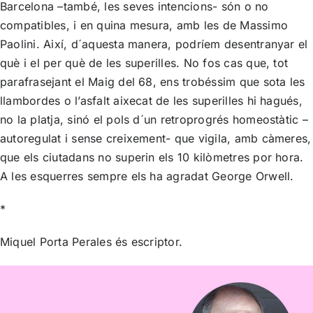
Barcelona –també, les seves intencions- són o no
compatibles, i en quina mesura, amb les de Massimo
Paolini. Així, d´aquesta manera, podríem desentranyar el
què i el per què de les superilles. No fos cas que, tot
parafrasejant el Maig del 68, ens trobéssim que sota les
llambordes o l’asfalt aixecat de les superilles hi hagués,
no la platja, sinó el pols d´un retroprogrés homeostàtic –
autoregulat i sense creixement- que vigila, amb càmeres,
que els ciutadans no superin els 10 kilòmetres por hora.
A les esquerres sempre els ha agradat George Orwell.
*
Miquel Porta Perales és escriptor.