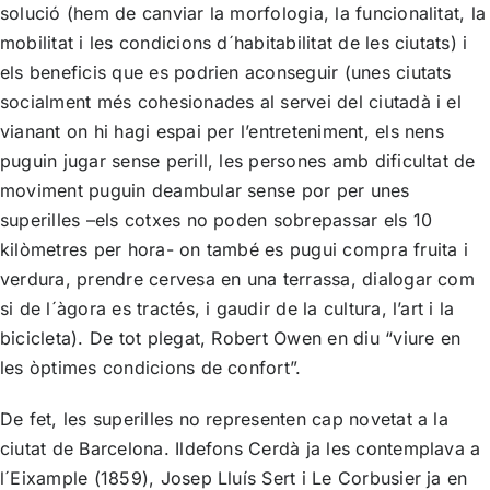
solució (hem de canviar la morfologia, la funcionalitat, la
mobilitat i les condicions d´habitabilitat de les ciutats) i
els beneficis que es podrien aconseguir (unes ciutats
socialment més cohesionades al servei del ciutadà i el
vianant on hi hagi espai per l’entreteniment, els nens
puguin jugar sense perill, les persones amb dificultat de
moviment puguin deambular sense por per unes
superilles –els cotxes no poden sobrepassar els 10
kilòmetres per hora- on també es pugui compra fruita i
verdura, prendre cervesa en una terrassa, dialogar com
si de l´àgora es tractés, i gaudir de la cultura, l’art i la
bicicleta). De tot plegat, Robert Owen en diu “viure en
les òptimes condicions de confort”.
De fet, les superilles no representen cap novetat a la
ciutat de Barcelona. Ildefons Cerdà ja les contemplava a
l´Eixample (1859), Josep Lluís Sert i Le Corbusier ja en