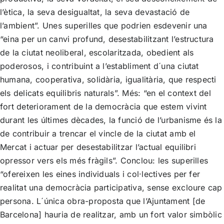
l’ètica, la seva desigualtat, la seva devastació de
l’ambient”. Unes superilles que podrien esdevenir una
“eina per un canvi profund, desestabilitzant l’estructura
de la ciutat neoliberal, escolaritzada, obedient als
poderosos, i contribuint a l’establiment d´una ciutat
humana, cooperativa, solidària, igualitària, que respecti
els delicats equilibris naturals”. Més: “en el context del
fort deteriorament de la democràcia que estem vivint
durant les últimes dècades, la funció de l’urbanisme és la
de contribuir a trencar el vincle de la ciutat amb el
Mercat i actuar per desestabilitzar l’actual equilibri
opressor vers els més fràgils”. Conclou: les superilles
“ofereixen les eines individuals i col·lectives per fer
realitat una democràcia participativa, sense excloure cap
persona. L´única obra-proposta que l’Ajuntament [de
Barcelona] hauria de realitzar, amb un fort valor simbòlic