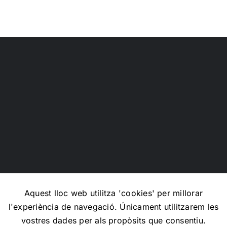
Cristobo
Aquest lloc web utilitza 'cookies' per millorar
l'experiència de navegació. Únicament utilitzarem les
Copyright 2012 - 2026 |
Avada Website Builder
by
Avada
|
vostres dades per als propòsits que consentiu.