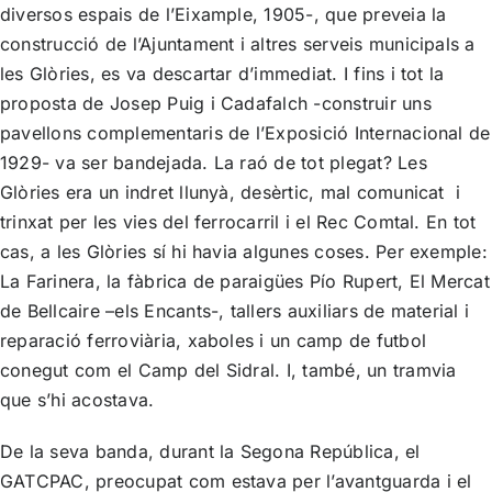
diversos espais de l’Eixample, 1905-, que preveia la
construcció de l’Ajuntament i altres serveis municipals a
les Glòries, es va descartar d’immediat. I fins i tot la
proposta de Josep Puig i Cadafalch -construir uns
pavellons complementaris de l’Exposició Internacional de
1929- va ser bandejada. La raó de tot plegat? Les
Glòries era un indret llunyà, desèrtic, mal comunicat i
trinxat per les vies del ferrocarril i el Rec Comtal. En tot
cas, a les Glòries sí hi havia algunes coses. Per exemple:
La Farinera, la fàbrica de paraigües Pío Rupert, El Mercat
de Bellcaire –els Encants-, tallers auxiliars de material i
reparació ferroviària, xaboles i un camp de futbol
conegut com el Camp del Sidral. I, també, un tramvia
que s’hi acostava.
De la seva banda, durant la Segona República, el
GATCPAC, preocupat com estava per l’avantguarda i el