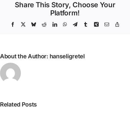
Share This Story, Choose Your
Barcelona
Glòries
Platform!
Facebook
X
Bluesky
Reddit
LinkedIn
WhatsApp
Telegram
Tumblr
Xing
Email
Copy
Link
About the Author:
hanseligretel
David
Related Posts
Castillo
Pista
–
nº424_Bertrand
Com