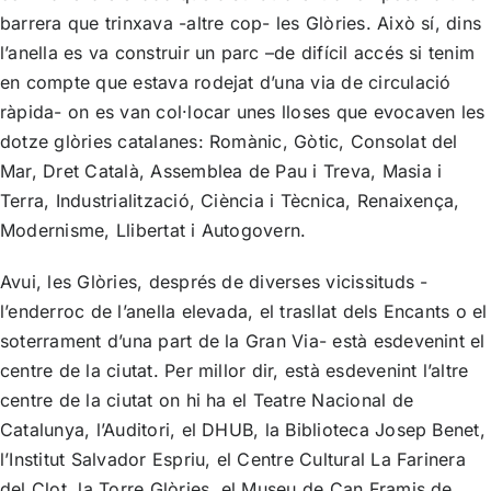
barrera que trinxava -altre cop- les Glòries. Això sí, dins
l’anella es va construir un parc –de difícil accés si tenim
en compte que estava rodejat d’una via de circulació
ràpida- on es van col·locar unes lloses que evocaven les
dotze glòries catalanes: Romànic, Gòtic, Consolat del
Mar, Dret Català, Assemblea de Pau i Treva, Masia i
Terra, Industrialització, Ciència i Tècnica, Renaixença,
Modernisme, Llibertat i Autogovern.
Avui, les Glòries, després de diverses vicissituds -
l’enderroc de l’anella elevada, el trasllat dels Encants o el
soterrament d’una part de la Gran Via- està esdevenint el
centre de la ciutat. Per millor dir, està esdevenint l’altre
centre de la ciutat on hi ha el Teatre Nacional de
Catalunya, l’Auditori, el DHUB, la Biblioteca Josep Benet,
l’Institut Salvador Espriu, el Centre Cultural La Farinera
del Clot, la Torre Glòries, el Museu de Can Framis de