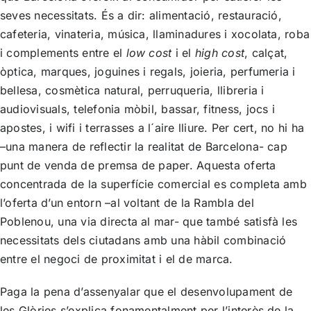
seves necessitats. És a dir: alimentació, restauració,
cafeteria, vinateria, música, llaminadures i xocolata, roba
i complements entre el
low cost
i el
high cost
, calçat,
òptica, marques, joguines i regals, joieria, perfumeria i
bellesa, cosmètica natural, perruqueria, llibreria i
audiovisuals, telefonia mòbil, bassar, fitness, jocs i
apostes, i wifi i terrasses a l´aire lliure. Per cert, no hi ha
–una manera de reflectir la realitat de Barcelona- cap
punt de venda de premsa de paper. Aquesta oferta
concentrada de la superfície comercial es completa amb
l’oferta d’un entorn –al voltant de la Rambla del
Poblenou, una via directa al mar- que també satisfà les
necessitats dels ciutadans amb una hàbil combinació
entre el negoci de proximitat i el de marca.
Paga la pena d’assenyalar que el desenvolupament de
les Glòries s’explica fonamentalment per l’interès de la