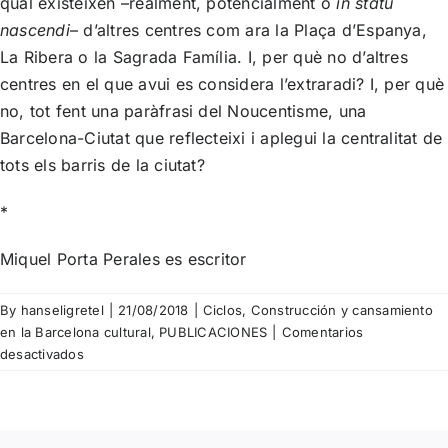
qual existeixen –realment, potencialment o
in statu
nascendi
– d’altres centres com ara la Plaça d’Espanya,
La Ribera o la Sagrada Família. I, per què no d’altres
centres en el que avui es considera l’extraradi? I, per què
no, tot fent una paràfrasi del Noucentisme, una
Barcelona-Ciutat que reflecteixi i aplegui la centralitat de
tots els barris de la ciutat?
*
Miquel Porta Perales es escritor
By
hanseligretel
|
21/08/2018
|
Ciclos
,
Construcción y cansamiento
en la Barcelona cultural
,
PUBLICACIONES
|
Comentarios
en
desactivados
Miquel
Porta
Perales
–