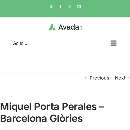
Skip
X
Facebook
Instagram
Email
to
content
Go to...
Previous
Next
Miquel Porta Perales –
Barcelona Glòries