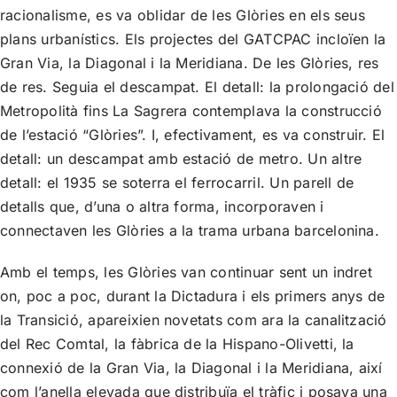
racionalisme, es va oblidar de les Glòries en els seus
plans urbanístics. Els projectes del GATCPAC incloïen la
Gran Via, la Diagonal i la Meridiana. De les Glòries, res
de res. Seguia el descampat. El detall: la prolongació del
Metropolità fins La Sagrera contemplava la construcció
de l’estació “Glòries”. I, efectivament, es va construir. El
detall: un descampat amb estació de metro. Un altre
detall: el 1935 se soterra el ferrocarril. Un parell de
detalls que, d’una o altra forma, incorporaven i
connectaven les Glòries a la trama urbana barcelonina.
Amb el temps, les Glòries van continuar sent un indret
on, poc a poc, durant la Dictadura i els primers anys de
la Transició, apareixien novetats com ara la canalització
del Rec Comtal, la fàbrica de la Hispano-Olivetti, la
connexió de la Gran Via, la Diagonal i la Meridiana, així
com l’anella elevada que distribuïa el tràfic i posava una