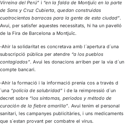
Virreina del Perú”
i
“en la falda de Montjuïc en la parte
de Sans y Cruz Cubierta, quedan construidas
cuatrocientas barracas para la gente de esta ciudad”
.
Avui, per satisfer aquestes necessitats, hi ha un pavelló
de la Fira de Barcelona a Montjuïc.
-Ahir la solidaritat es concretava amb l´apertura d´una
subscripció pública per atendre
“a los pueblos
contagiados”
. Avui les donacions arriben per la via d´un
compte bancari.
-Ahir la formació i la informació prenia cos a través d
´una
“policía de salubridad”
i de la reimpressió d´un
decret sobre
“los síntomas, períodos y método de
curación de la fiebre amarilla”
. Avui tenim el personal
sanitari, les campanyes publicitàries, i uns medicaments
que s´estan provant per combatre el virus.