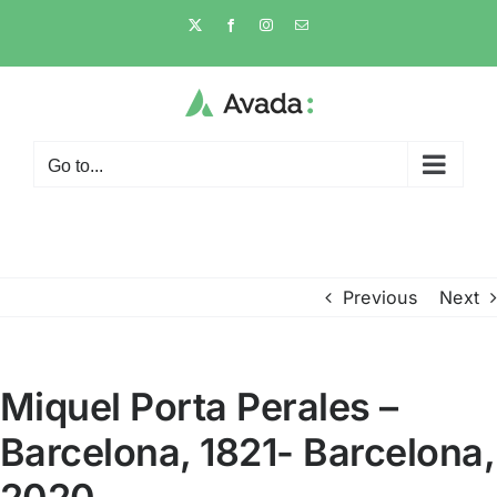
Skip
X
Facebook
Instagram
Email
to
content
Go to...
Previous
Next
Miquel Porta Perales –
Barcelona, 1821- Barcelona,