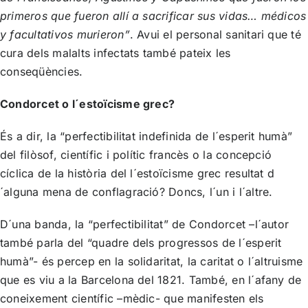
primeros que fueron allí a sacrificar sus vidas… médicos
y facultativos murieron”
. Avui el personal sanitari que té
cura dels malalts infectats també pateix les
conseqüències.
Condorcet o l´estoïcisme grec?
És a dir, la “perfectibilitat indefinida de l´esperit humà”
del filòsof, científic i polític francès o la concepció
cíclica de la història del l´estoïcisme grec resultat d
´alguna mena de conflagració? Doncs, l´un i l´altre.
D´una banda, la “perfectibilitat” de Condorcet –l´autor
també parla del “quadre dels progressos de l´esperit
humà”- és percep en la solidaritat, la caritat o l´altruisme
que es viu a la Barcelona del 1821. També, en l´afany de
coneixement científic –mèdic- que manifesten els