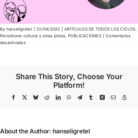
By
hanseligretel
|
22/04/2020
|
ARTÍCULOS DE TODOS LOS CICLOS
,
Periodismo cultural y otras pistas
,
PUBLICACIONES
|
Comentarios
en
desactivados
Miquel
Porta
Perales
–
Share This Story, Choose Your
Barcelona,
1821-
Platform!
Barcelona,
2020
Facebook
X
Bluesky
Reddit
LinkedIn
WhatsApp
Telegram
Tumblr
Xing
Email
Copy
Link
About the Author:
hanseligretel