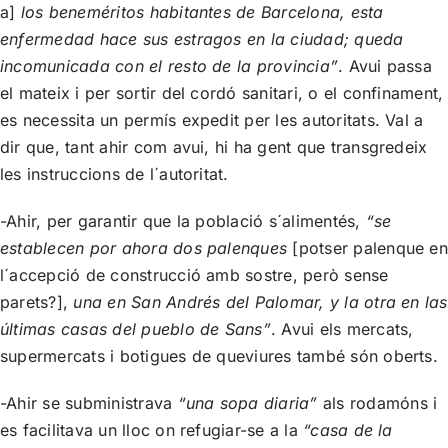
a]
los beneméritos habitantes de Barcelona, esta
enfermedad hace sus estragos en la ciudad; queda
incomunicada con el resto de la provincia”
. Avui passa
el mateix i per sortir del cordó sanitari, o el confinament,
es necessita un permís expedit per les autoritats. Val a
dir que, tant ahir com avui, hi ha gent que transgredeix
les instruccions de l´autoritat.
-Ahir, per garantir que la població s´alimentés,
“se
establecen por ahora dos palenques
[potser palenque en
l´accepció de construcció amb sostre, però sense
parets?],
una en San Andrés del Palomar, y la otra en las
últimas casas del pueblo de Sans”
. Avui els mercats,
supermercats i botigues de queviures també són oberts.
-Ahir se subministrava
“una sopa diaria”
als rodamóns i
es facilitava un lloc on refugiar-se a la
“casa de la