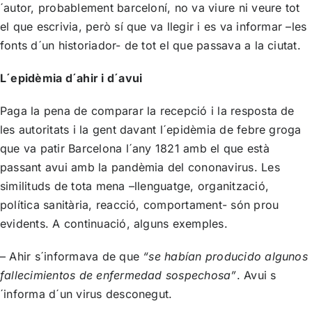
´autor, probablement barceloní, no va viure ni veure tot
el que escrivia, però sí que va llegir i es va informar –les
fonts d´un historiador- de tot el que passava a la ciutat.
L´epidèmia d´ahir i d´avui
Paga la pena de comparar la recepció i la resposta de
les autoritats i la gent davant l´epidèmia de febre groga
que va patir Barcelona l´any 1821 amb el que està
passant avui amb la pandèmia del cononavirus. Les
similituds de tota mena –llenguatge, organització,
política sanitària, reacció, comportament- són prou
evidents. A continuació, alguns exemples.
– Ahir s´informava de que
“se habían producido algunos
fallecimientos de enfermedad sospechosa”
. Avui s
´informa d´un virus desconegut.