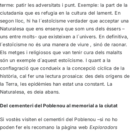
terme: patir les adversitats i punt. Exemple: la part de la
ciutadania que es refugia en la cultura del lament. En
segon lloc, hi ha l´estoïcisme verdader que acceptar una
Naturalesa que ens ensenya que som uns dels éssers –
uns entre molts- que existeixen a l´univers. En definitiva,
l´estoïcisme no és una manera de viure , sinó de raonar.
Els metges i religiosos que van tenir cura dels malalts
són un exemple d´aquest estoïcisme. I quant a la
conflagració que condueix a la concepció cíclica de la
història, cal fer una lectura prosaica: des dels orígens de
la Terra, les epidèmies han estat una constant. La
Naturalesa, es deia abans.
Del cementeri del Poblenou al memorial a la ciutat
Si vostès visiten el cementiri del Poblenou –si no ho
poden fer els recomano la pàgina web
Exploradors