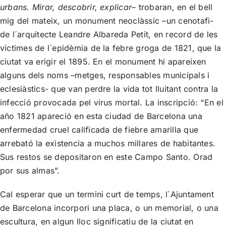
urbans. Mirar, descobrir, explicar
– trobaran, en el bell
mig del mateix, un monument neoclàssic –un cenotafi-
de l´arquitecte Leandre Albareda Petit, en record de les
víctimes de l´epidèmia de la febre groga de 1821, que la
ciutat va erigir el 1895. En el monument hi apareixen
alguns dels noms –metges, responsables municipals i
eclesiàstics- que van perdre la vida tot lluitant contra la
infecció provocada pel virus mortal. La inscripció: “En el
año 1821 apareció en esta ciudad de Barcelona una
enfermedad cruel calificada de fiebre amarilla que
arrebató la existencia a muchos millares de habitantes.
Sus restos se depositaron en este Campo Santo. Orad
por sus almas”.
Cal esperar que un termini curt de temps, l´Ajuntament
de Barcelona incorpori una placa, o un memorial, o una
escultura, en algun lloc significatiu de la ciutat en