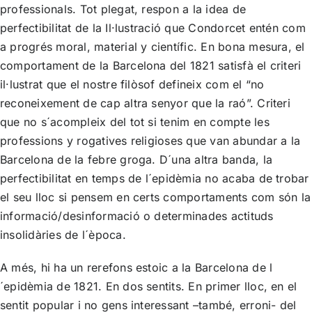
professionals. Tot plegat, respon a la idea de
perfectibilitat de la Il·lustració que Condorcet entén com
a progrés moral, material y científic. En bona mesura, el
comportament de la Barcelona del 1821 satisfà el criteri
il·lustrat que el nostre filòsof defineix com el “no
reconeixement de cap altra senyor que la raó”. Criteri
que no s´acompleix del tot si tenim en compte les
professions y rogatives religioses que van abundar a la
Barcelona de la febre groga. D´una altra banda, la
perfectibilitat en temps de l´epidèmia no acaba de trobar
el seu lloc si pensem en certs comportaments com són la
informació/desinformació o determinades actituds
insolidàries de l´època.
A més, hi ha un rerefons estoic a la Barcelona de l
´epidèmia de 1821. En dos sentits. En primer lloc, en el
sentit popular i no gens interessant –també, erroni- del