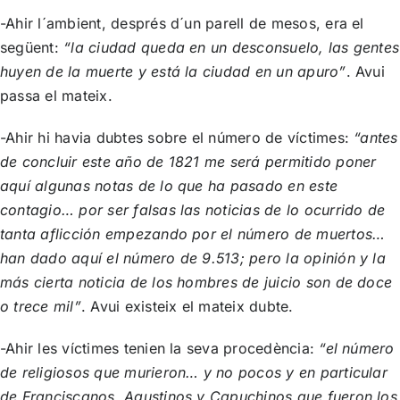
-Ahir l´ambient, després d´un parell de mesos, era el
següent:
“la ciudad queda en un desconsuelo, las gentes
huyen de la muerte y está la ciudad en un apuro”
. Avui
passa el mateix.
-Ahir hi havia dubtes sobre el número de víctimes:
“antes
de concluir este año de 1821 me será permitido poner
aquí algunas notas de lo que ha pasado en este
contagio… por ser falsas las noticias de lo ocurrido de
tanta aflicción empezando por el número de muertos…
han dado aquí el número de 9.513; pero la opinión y la
más cierta noticia de los hombres de juicio son de doce
o trece mil”
. Avui existeix el mateix dubte.
-Ahir les víctimes tenien la seva procedència:
“el número
de religiosos que murieron… y no pocos y en particular
de Franciscanos, Agustinos y Capuchinos que fueron los