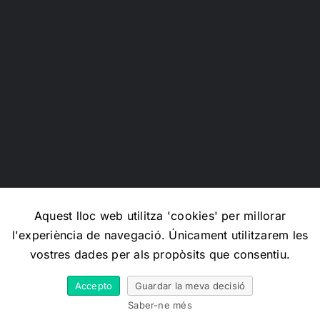
Aquest lloc web utilitza 'cookies' per millorar
l'experiència de navegació. Únicament utilitzarem les
Copyright 2012 - 2026 |
Avada Website Builder
by
Avada
|
vostres dades per als propòsits que consentiu.
All Rights Reserved | Powered by
WordPress
Accepto
Guardar la meva decisió
X
Facebook
Instagram
Email
Saber-ne més