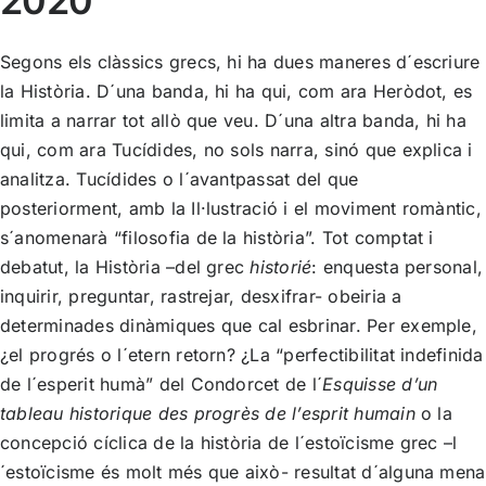
2020
Segons els clàssics grecs, hi ha dues maneres d´escriure
la Història. D´una banda, hi ha qui, com ara Heròdot, es
limita a narrar tot allò que veu. D´una altra banda, hi ha
qui, com ara Tucídides, no sols narra, sinó que explica i
analitza. Tucídides o l´avantpassat del que
posteriorment, amb la Il·lustració i el moviment romàntic,
s´anomenarà “filosofia de la història”. Tot comptat i
debatut, la Història –del grec
historié
: enquesta personal,
inquirir, preguntar, rastrejar, desxifrar- obeiria a
determinades dinàmiques que cal esbrinar. Per exemple,
¿el progrés o l´etern retorn? ¿La “perfectibilitat indefinida
de l´esperit humà” del Condorcet de l´
Esquisse d’un
tableau historique des progrès de l’esprit humain
o la
concepció cíclica de la història de l´estoïcisme grec –l
´estoïcisme és molt més que això- resultat d´alguna mena