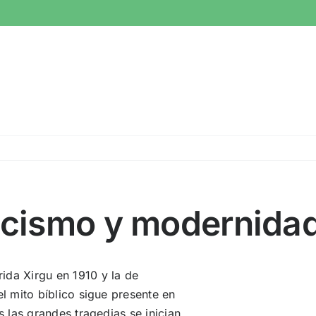
sicismo y modernida
ida Xirgu
en 1910 y la de
el mito bíblico sigue presente en
s las grandes tragedias se inician