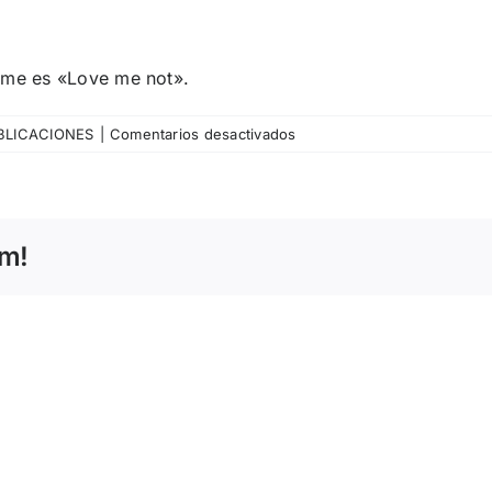
filme es «Love me not».
en
BLICACIONES
|
Comentarios desactivados
Lluís
Miñarro
–
Clasicismo
rm!
y
modernidad