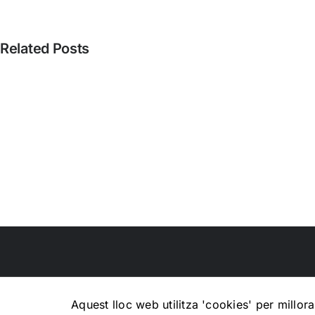
Related Posts
Pista
nº424_Bertrand
Misonne
–
Mona
l’IA
Aquest lloc web utilitza 'cookies' per millo