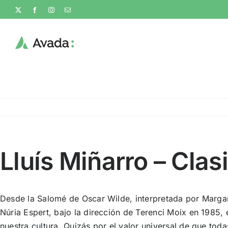
Skip
X
Facebook
Instagram
Email
to
content
Lluís Miñarro – Cla
Desde la Salomé de Oscar Wilde, interpretada por
Margar
Núria Espert, bajo la dirección de Terenci Moix en 1985, 
nuestra cultura. Quizás por el valor universal de que toda