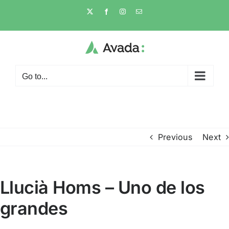
Skip
X
Facebook
Instagram
Email
to
content
Go to...
Previous
Next
Llucià Homs – Uno de los
grandes