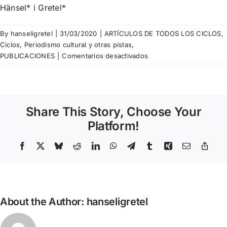
Hänsel* i Gretel*
By
hanseligretel
|
31/03/2020
|
ARTÍCULOS DE TODOS LOS CICLOS
,
Ciclos
,
Periodismo cultural y otras pistas
,
en
PUBLICACIONES
|
Comentarios desactivados
Llucià
Homs
–
Uno
Share This Story, Choose Your
de
los
Platform!
grandes
Facebook
X
Bluesky
Reddit
LinkedIn
WhatsApp
Telegram
Tumblr
Xing
Email
Copy
Link
About the Author:
hanseligretel