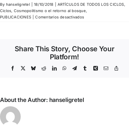
By
hanseligretel
|
18/10/2018
|
ARTÍCULOS DE TODOS LOS CICLOS
,
Ciclos
,
Cosmopolitismo o el retorno al bosque
,
en
PUBLICACIONES
|
Comentarios desactivados
Leopoldo
Plasencia
–
Metro
Share This Story, Choose Your
plaça
Urquinaona
Platform!
Facebook
X
Bluesky
Reddit
LinkedIn
WhatsApp
Telegram
Tumblr
Xing
Email
Copy
Link
About the Author:
hanseligretel