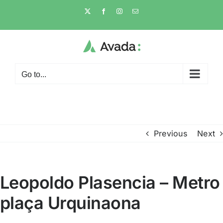
Skip
X
Facebook
Instagram
Email
to
content
Go to...
Previous
Next
Leopoldo Plasencia – Metro
plaça Urquinaona