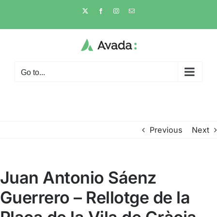
Skip
X
Facebook
Instagram
Email
to
content
Go to...
Previous
Next
Juan Antonio Sáenz
Guerrero – Rellotge de la