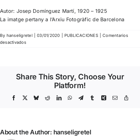
Autor: Josep Domínguez Martí, 1920 – 1925
La imatge pertany a
l’Arxiu Fotogràfic de Barcelona
By
hanseligretel
|
03/01/2020
|
PUBLICACIONES
|
Comentarios
en
desactivados
Josep
Domínguez
Martí
–
Share This Story, Choose Your
Vista
general
Platform!
de
Barcelona
Facebook
X
Bluesky
Reddit
LinkedIn
WhatsApp
Telegram
Tumblr
Xing
Email
Copy
Link
des
de
Montjuïc
About the Author:
hanseligretel