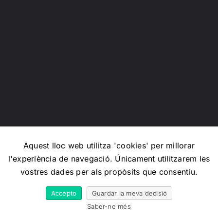
Aquest lloc web utilitza 'cookies' per millorar
l'experiència de navegació. Únicament utilitzarem les
Copyright 2012 - 2026 |
Avada Website Builder
by
Avada
|
vostres dades per als propòsits que consentiu.
All Rights Reserved | Powered by
WordPress
Accepto
Guardar la meva decisió
X
Facebook
Instagram
Email
Saber-ne més