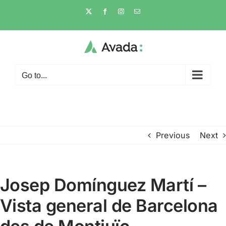
Skip
X
Facebook
Instagram
Email
to
content
Go to...
Previous
Next
Josep Domínguez Martí –
Vista general de Barcelona