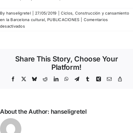
By
hanseligretel
|
27/05/2019
|
Ciclos
,
Construcción y cansamiento
en la Barcelona cultural
,
PUBLICACIONES
|
Comentarios
en
desactivados
Joan
Maragall
–
La
Share This Story, Choose Your
ciudad
del
Platform!
ensueño
Facebook
X
Bluesky
Reddit
LinkedIn
WhatsApp
Telegram
Tumblr
Xing
Email
Copy
Link
About the Author:
hanseligretel