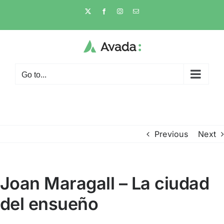
Skip
X
Facebook
Instagram
Email
to
content
Go to...
Previous
Next
Joan Maragall – La ciudad
del ensueño