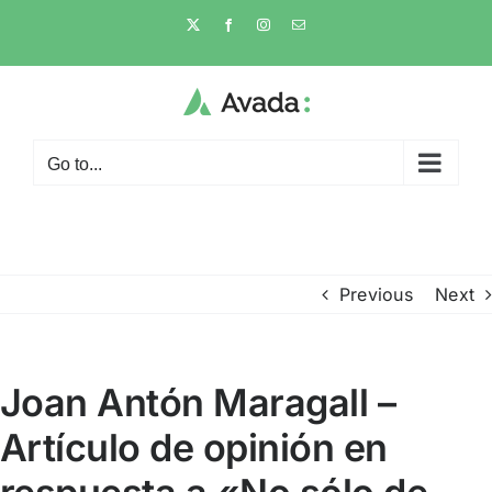
Skip
X
Facebook
Instagram
Email
to
content
Go to...
Previous
Next
Joan Antón Maragall –
Artículo de opinión en