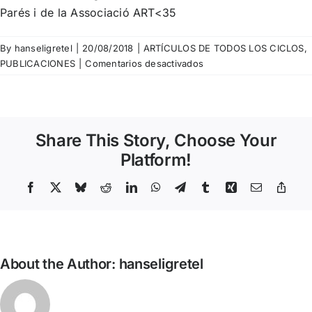
Parés i de la Associació ART<35
By
hanseligretel
|
20/08/2018
|
ARTÍCULOS DE TODOS LOS CICLOS
,
en
PUBLICACIONES
|
Comentarios desactivados
Joan
Antón
Maragall
–
Share This Story, Choose Your
Artículo
de
Platform!
opinión
en
Facebook
X
Bluesky
Reddit
LinkedIn
WhatsApp
Telegram
Tumblr
Xing
Email
Copy
Link
respuesta
a
«No
sólo
About the Author:
hanseligretel
de
visibilidad
vive
el