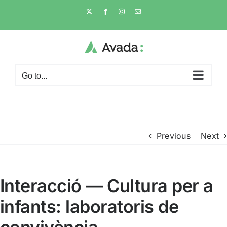
Skip
X
Facebook
Instagram
Email
to
content
Go to...
Previous
Next
Interacció — Cultura per a
infants: laboratoris de