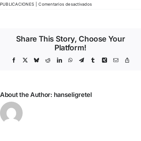
en
PUBLICACIONES
|
Comentarios desactivados
Interacció
—
Cultura
per
Share This Story, Choose Your
a
infants:
Platform!
laboratoris
de
Facebook
X
Bluesky
Reddit
LinkedIn
WhatsApp
Telegram
Tumblr
Xing
Email
Copy
Link
convivència
About the Author:
hanseligretel