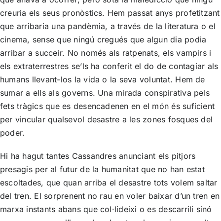
creuria els seus pronòstics. Hem passat anys profetitzant
que arribaria una pandèmia, a través de la literatura o el
cinema, sense que ningú cregués que algun dia podia
arribar a succeir. No només als ratpenats, els vampirs i
els extraterrestres se’ls ha conferit el do de contagiar als
humans llevant-los la vida o la seva voluntat. Hem de
sumar a ells als governs. Una mirada conspirativa pels
fets tràgics que es desencadenen en el món és suficient
per vincular qualsevol desastre a les zones fosques del
poder.
Hi ha hagut tantes Cassandres anunciant els pitjors
presagis per al futur de la humanitat que no han estat
escoltades, que quan arriba el desastre tots volem saltar
del tren. El sorprenent no rau en voler baixar d’un tren en
marxa instants abans que col·lideixi o es descarrili sinó