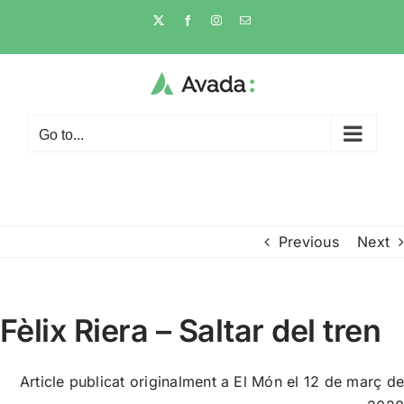
Skip
X
Facebook
Instagram
Email
to
content
Go to...
Previous
Next
Fèlix Riera – Saltar del tren
Article publicat originalment a El Món
el 12 de març de