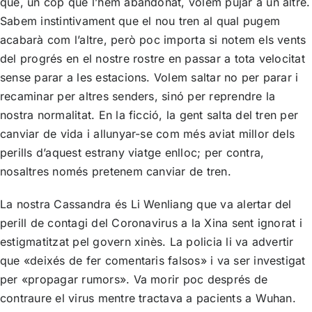
que, un cop que l’hem abandonat, volem pujar a un altre.
Sabem instintivament que el nou tren al qual pugem
acabarà com l’altre, però poc importa si notem els vents
del progrés en el nostre rostre en passar a tota velocitat
sense parar a les estacions. Volem saltar no per parar i
recaminar per altres senders, sinó per reprendre la
nostra normalitat. En la ficció, la gent salta del tren per
canviar de vida i allunyar-se com més aviat millor dels
perills d’aquest estrany viatge enlloc; per contra,
nosaltres només pretenem canviar de tren.
La nostra Cassandra és Li Wenliang que va alertar del
perill de contagi del Coronavirus a la Xina sent ignorat i
estigmatitzat pel govern xinès. La policia li va advertir
que «deixés de fer comentaris falsos» i va ser investigat
per «propagar rumors». Va morir poc després de
contraure el virus mentre tractava a pacients a Wuhan.