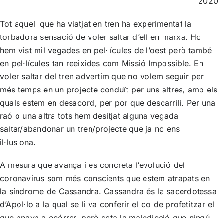
2020
Tot aquell que ha viatjat en tren ha experimentat la
torbadora sensació de voler saltar d’ell en marxa. Ho
hem vist mil vegades en pel·lícules de l’oest però també
en pel·lícules tan reeixides com Missió Impossible. En
voler saltar del tren advertim que no volem seguir per
més temps en un projecte conduït per uns altres, amb els
quals estem en desacord, per por que descarrili. Per una
raó o una altra tots hem desitjat alguna vegada
saltar/abandonar un tren/projecte que ja no ens
il·lusiona.
A mesura que avança i es concreta l’evolució del
coronavirus som més conscients que estem atrapats en
la síndrome de Cassandra. Cassandra és la sacerdotessa
d’Apol·lo a la qual se li va conferir el do de profetitzar el
que anava a ocórrer, però sota la maledicció que ningú