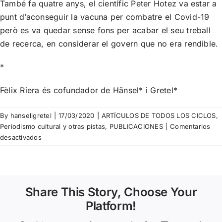
També fa quatre anys, el científic Peter Hotez va estar a
punt d’aconseguir la vacuna per combatre el Covid-19
però es va quedar sense fons per acabar el seu treball
de recerca, en considerar el govern que no era rendible.
*
Fèlix Riera és cofundador de Hänsel* i Gretel*
By
hanseligretel
|
17/03/2020
|
ARTÍCULOS DE TODOS LOS CICLOS
,
Periodismo cultural y otras pistas
,
PUBLICACIONES
|
Comentarios
en
desactivados
Fèlix
Riera
–
Saltar
Share This Story, Choose Your
del
tren
Platform!